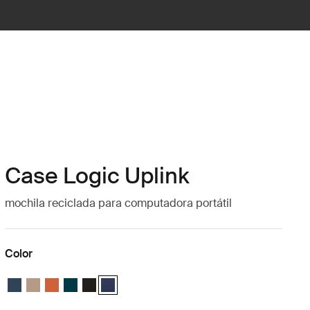
Case Logic Uplink
mochila reciclada para computadora portátil
Color
Case Logic Uplink Recycled Backpack Navy Blue
Case Logic Uplink Recycled Backpack Boulder Beige
Case Logic Uplink Recycled Backpack Raw Copper
Case Logic Uplink Recycled Backpack Deep Teal
Case Logic Uplink Recycled Backpack Negro
Case Logic Uplink Recycled Backpack Azul vesti