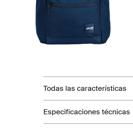
Todas las características
Toggle features
Especificaciones técnicas
Toggle techspec