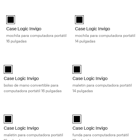
Ir a los resultados
Case Logic Invigo mochila para computadora portátil 16 pulgadas Bla
Case Logic Invigo mochila para co
Case Logic Invigo backpack 16" Negro (selected)
Case Logic Invigo backpack 14" 
Case Logic Invigo
Case Logic Invigo
mochila para computadora portátil
mochila para computadora portátil
16 pulgadas
14 pulgadas
Case Logic Invigo bolso de mano convertible para computadora portáti
Case Logic Invigo maletín para comp
Case Logic Invigo convertible tote Negro (selected)
black (selected)
Case Logic Invigo
Case Logic Invigo
bolso de mano convertible para
maletín para computadora portátil
computadora portátil 16 pulgadas
14 pulgadas
Case Logic Invigo maletín para computadora portátil 16 pulgadas Black
Case Logic Invigo funda para comput
black (selected)
black (selected)
Case Logic Invigo
Case Logic Invigo
maletín para computadora portátil
funda para computadora portátil