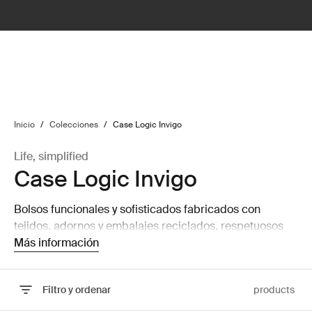
lter
filter
Inicio
/
Colecciones
/
Case Logic Invigo
Life, simplified
Case Logic Invigo
Bolsos funcionales y sofisticados fabricados con
tejidos, adornos y embalajes reciclados, respetuosos
con el lugar de trabajo y el medio ambiente.
Más información
Filtro y ordenar
products