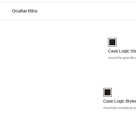
Ocultar filtro
Ir a los resultados
Case Logic Vi
Case Logic V
Case Logic Vi
mochila grande
Case Logic Bryk
Case Logic Bry
Case Logic Bryk
mochila mediana p
Case Logic Era 