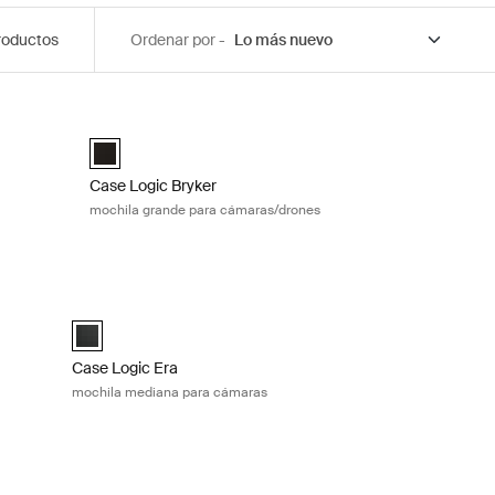
roductos
Ordenar por -
 cámaras Black
Case Logic Bryker mochila grande para cámaras/drones B
ack Negro (selected)
Case Logic Bryker Large Camera Backpack Negro (select
Case Logic Bryker
mochila grande para cámaras/drones
ámaras Obsidian black
Case Logic Era mochila mediana para cámaras Obsidian bla
k Negro obsidiana (selected)
Case Logic Era Medium Camera Backpack Negro obsidiana 
Case Logic Era
mochila mediana para cámaras