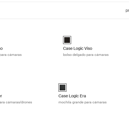
p
so mochila grande para cámaras Black
Case Logic Viso bolso delgado para
iso Large Camera Backpack Negro (selected)
Case Logic Viso Slim Camera Backp
so
Case Logic Viso
 para cámaras
bolso delgado para cámaras
er mochila mediana para cámaras/drones Black
Case Logic Era mochila grande para c
ker Camera/Drone Medium Backpack Negro (selected)
Case Logic Era Large Camera Backpac
er
Case Logic Era
ara cámaras/drones
mochila grande para cámaras
mochila pequeña para cámaras Obsidian black