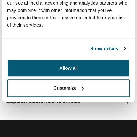
our social media, advertising and analytics partners who
may combine it with other information that you’ve
provided to them or that they’ve collected from your use
of their services.
Una mochila para cámaras moderna, diseñada para
proteger una variedad de DSLR, el equipo del dron y la
computadora portátil.
Show details
Allow all
Todas las características
Toggle features
Customize
Especificaciones técnicas
Toggle techspec