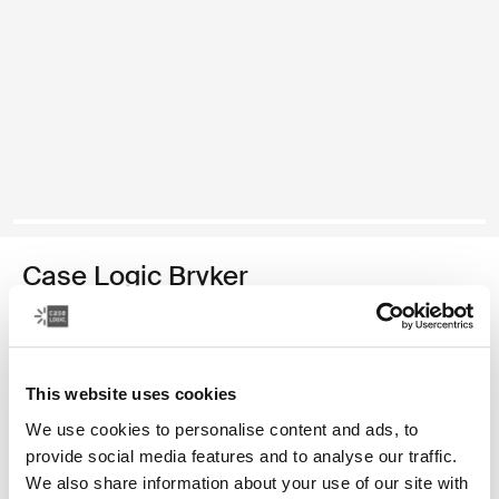
Case Logic Bryker
mochila grande para cámaras/drones
Color
This website uses cookies
Case Logic Bryker Large Camera Backpack Negro
We use cookies to personalise content and ads, to
provide social media features and to analyse our traffic.
We also share information about your use of our site with