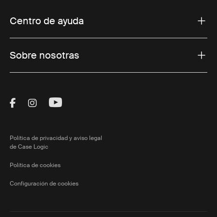
Centro de ayuda
Sobre nosotras
Visit Thule on Facebook (external link)
Visit Thule on Instagram (external link)
Visit Thule on Youtube (external lin
Política de privacidad y aviso legal
de Case Logic
Política de cookies
Configuración de cookies