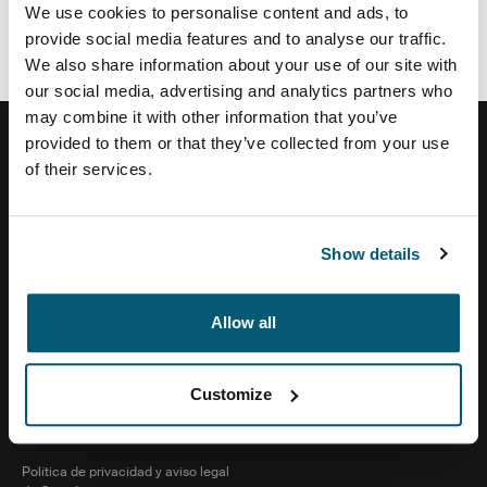
We use cookies to personalise content and ads, to
Panafoto sucursales
provide social media features and to analyse our traffic.
We also share information about your use of our site with
our social media, advertising and analytics partners who
may combine it with other information that you’ve
provided to them or that they’ve collected from your use
of their services.
Centro de ayuda
Show details
Sobre nosotras
Allow all
Visit Thule on Facebook (external link)
Visit Thule on Instagram (external link)
Visit Thule on Youtube (external lin
Customize
Política de privacidad y aviso legal