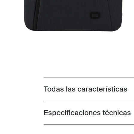
Todas las características
Toggle features
Especificaciones técnicas
Toggle techspec