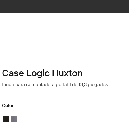
Case Logic Huxton
funda para computadora portátil de 13,3 pulgadas
Color
Case Logic Huxton 13.3" Laptop Sleeve Negro
Case Logic Huxton 13.3" Laptop Sleeve Grafito