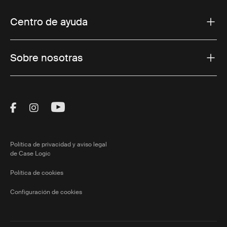
Centro de ayuda
Sobre nosotras
Visit Thule on Facebook (external link)
Visit Thule on Instagram (external link)
Visit Thule on Youtube (external lin
Política de privacidad y aviso legal
de Case Logic
Política de cookies
Configuración de cookies