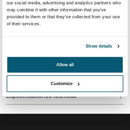
our social media, advertising and analytics partners who
may combine it with other information that you’ve
provided to them or that they’ve collected from your use
of their services.
Una mochila para cámaras moderna, diseñada para
proteger una variedad de DSLR, el equipo del dron y la
computadora portátil.
Show details
Allow all
Todas las características
Toggle features
Customize
Especificaciones técnicas
Toggle techspec