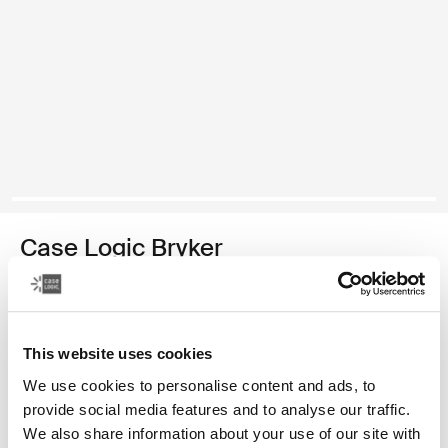
Case Logic Bryker
mochila grande para cámaras/drones
Color
This website uses cookies
Case Logic Bryker Large Camera Backpack Negro
We use cookies to personalise content and ads, to
provide social media features and to analyse our traffic.
We also share information about your use of our site with