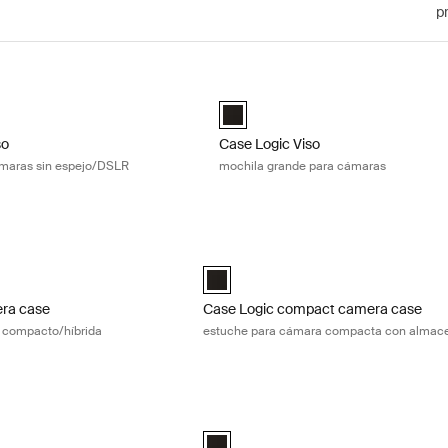
p
so estuche para cámaras sin espejo/DSLR Black
Case Logic Viso mochila grande pa
ic Viso o estuche para cámaras sin espejo Negro (selected)
Case Logic Viso Large Camera Back
so
Case Logic Viso
ámaras sin espejo/DSLR
mochila grande para cámaras
ra case cámara de sistema compacto/híbrida Black
Case Logic compact camera case est
pact System/Hybrid Camera Case Negro (selected)
Case Logic Compact Camera Case with
era case
Case Logic compact camera case
 compacto/híbrida
estuche para cámara compacta con almac
ra holster funda para cámaras SLR Black
Case Logic Bryker mochila grande par
camera holster Negro (selected)
Case Logic Bryker Large Camera Back