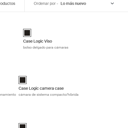
roductos
Ordenar por -
ra cámaras Black
Case Logic Viso bolso delgado para cámaras Black
pack Negro (selected)
Case Logic Viso Slim Camera Backpack Negro (selected)
Case Logic Viso
bolso delgado para cámaras
uche para cámara compacta con almacenamiento Black
Case Logic camera case cámara de sistema compacto/híbri
 Storage Negro (selected)
Case Logic Compact System/Hybrid Camera Case Negro (s
Case Logic camera case
enamiento
cámara de sistema compacto/híbrida
a cámaras/drones Black
Case Logic Bryker mochila mediana para cámaras/drones B
pack Negro (selected)
Case Logic Bryker Camera/Drone Medium Backpack Negro (