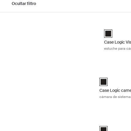
Ocultar filtro
Ir a los resultados
Case Logic Vi
DSLR Case Log
Case Logic Vi
estuche para c
Case Logic came
Case Logic Com
Case Logic cam
cámara de sistema
Case Logic came
Case Logic SLR 