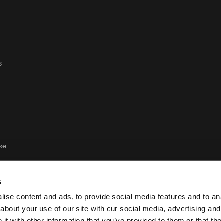
s
ase
s
ise content and ads, to provide social media features and to anal
about your use of our site with our social media, advertising and
t with other information that you’ve provided to them or that the