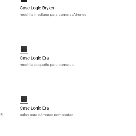
Case Logic Bryker
mochila mediana para cámaras/drones
 cámaras Obsidian black
Case Logic Era mochila pequeña para cámaras Obsidian bla
ack Negro obsidiana (selected)
Case Logic Era Small Camera Backpack Negro obsidiana (se
Case Logic Era
mochila pequeña para cámaras
maras sin espejo/DSLR Obsidian black
Case Logic Era bolsa para cámaras compactas Obsidian bla
ra Bag Negro obsidiana (selected)
Case Logic Era Camera Pouch Negro obsidiana (selected)
Case Logic Era
LR
bolsa para cámaras compactas