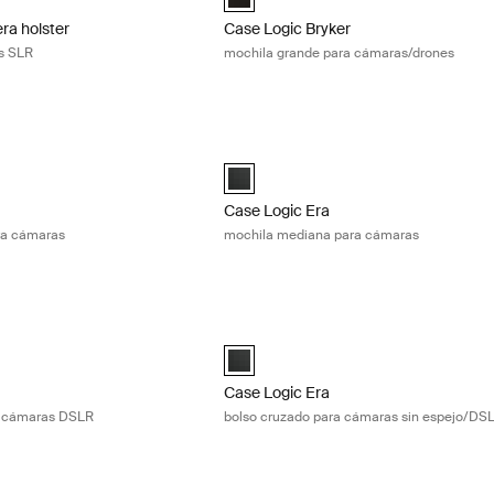
ra holster
Case Logic Bryker
s SLR
mochila grande para cámaras/drones
ochila grande para cámaras Obsidian black
Case Logic Era mochila mediana para
Large Camera Backpack Negro obsidiana (selected)
Case Logic Era Medium Camera Backp
Case Logic Era
ra cámaras
mochila mediana para cámaras
bolso cruzado para cámaras DSLR Obsidian black
Case Logic Era bolso cruzado para cá
DSLR Shoulder Bag Negro obsidiana (selected)
Case Logic Era DSLR/Mirrorless Came
Case Logic Era
a cámaras DSLR
bolso cruzado para cámaras sin espejo/DS