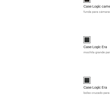
Case Logic came
funda para cámara
Case Logic Era m
Case Logic Era 
Case Logic Era
mochila grande pa
Case Logic Era 
Case Logic Era 
Case Logic Era
bolso cruzado par