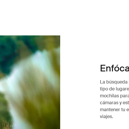
Enfócat
La búsqueda d
tipo de lugar
mochilas para
cámaras y est
mantener tu e
viajes.