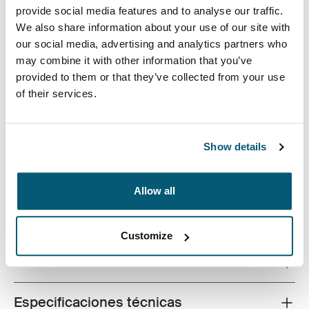
provide social media features and to analyse our traffic.
Color
We also share information about your use of our site with
Case Logic Bryker Camera/Drone Medium Backpack Negro
our social media, advertising and analytics partners who
may combine it with other information that you’ve
provided to them or that they’ve collected from your use
of their services.
Show details
Una mochila para cámaras moderna, diseñada para
proteger una variedad de DSLR y el equipo del dron.
Allow all
Customize
Todas las características
Toggle features
Especificaciones técnicas
Toggle techspec