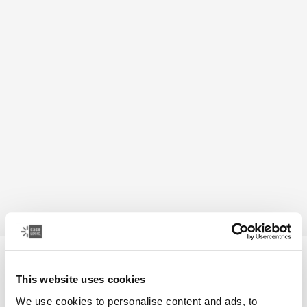
Case Logic Bryker
mochila mediana para cámaras/drones
This website uses cookies
We use cookies to personalise content and ads, to