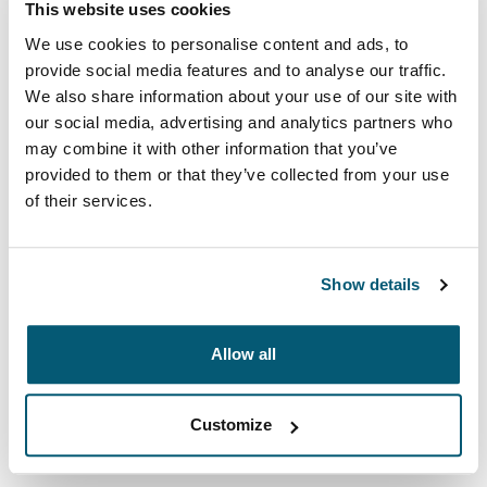
This website uses cookies
We use cookies to personalise content and ads, to
provide social media features and to analyse our traffic.
Color
We also share information about your use of our site with
Case Logic Bryker Camera/Drone Medium Backpack Negro (select
our social media, advertising and analytics partners who
may combine it with other information that you’ve
provided to them or that they’ve collected from your use
of their services.
Show details
Una mochila para cámaras moderna, diseñada para
proteger una variedad de DSLR y el equipo del dron.
Allow all
Customize
Todas las características
Toggle features