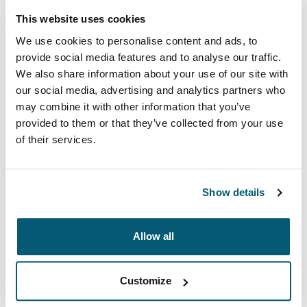
This website uses cookies
We use cookies to personalise content and ads, to
Case Logic 企業向け
provide social media features and to analyse our traffic.
We also share information about your use of our site with
作業場所が自宅だろうと、オフィスだろうと、耐久性・
our social media, advertising and analytics partners who
機能性に優れたCase Logicのバッグとケースは仕事の能
may combine it with other information that you’ve
率アップに役立ちます。
provided to them or that they’ve collected from your use
of their services.
続きを読む
新しいタブで開きます
Show details
Allow all
Customize