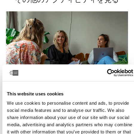
This website uses cookies
業務をシンプルに
We use cookies to personalise content and ads, to provide
social media features and to analyse our traffic. We also
めざましい業績は、冴えた頭脳を持つ仲間が力を合わ
share information about your use of our site with our social
せ、単独ではできない何かを生み出したときにこそ達成
media, advertising and analytics partners who may combine
されます。
it with other information that you’ve provided to them or that