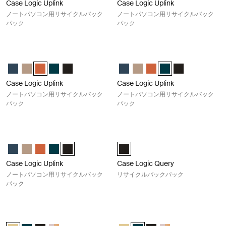
Case Logic Uplink
Case Logic Uplink
ノートパソコン用リサイクルバック
ノートパソコン用リサイクルバック
パック
パック
Case Logic Uplink ノートパソコン用リサイクルバックパック Raw copp
Case Logic Uplink ノートパソコ
Case Logic Uplink Recycled Backpack Navy Blue
Case Logic Uplink Recycled Backpack Boulder Beige
Case Logic Uplink Recycled Backpack Raw Copper (selecte
Case Logic Uplink Recycled Backpack Deep Teal
Case Logic Uplink Recycled Backpack 黒
Case Logic Uplink Recycled Back
Case Logic Uplink Recycled 
Case Logic Uplink Recy
Case Logic Uplink R
Case Logic Upli
Case Logic Uplink
Case Logic Uplink
ノートパソコン用リサイクルバック
ノートパソコン用リサイクルバック
パック
パック
Case Logic Uplink ノートパソコン用リサイクルバックパック Black
Case Logic Query リサイクルバック
Case Logic Uplink Recycled Backpack Navy Blue
Case Logic Uplink Recycled Backpack Boulder Beige
Case Logic Uplink Recycled Backpack Raw Copper
Case Logic Uplink Recycled Backpack Deep Teal
Case Logic Uplink Recycled Backpack 黒 (selected)
Case Logic Query Recycled Back
Case Logic Uplink
Case Logic Query
ノートパソコン用リサイクルバック
リサイクルバックパック
パック
Case Logic Alto リサイクルバックパック Yonder yellow
Case Logic Alto リサイクルバックパッ
Case Logic Alto Recycled Backpack ヨンダーイエロー (selected)
Case Logic Alto Recycled Backpack Deep Teal
Case Logic Alto Recycled Backpack 黒
Case Logic Alto Recycled Backpack Apricot Multiblock
Case Logic Alto Recycled B
Case Logic Alto Recycled Bac
Case Logic Alto Recycl
Case Logic Alto Rec