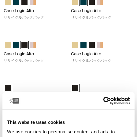
Case Logic Alto
Case Logic Alto
リサイクルバックパック
リサイクルバックパック
Case Logic Alto リサイクルバックパック Black
Case Logic Alto リサイクルバックパック 
Case Logic Alto Recycled Backpack ヨンダーイエロー
Case Logic Alto Recycled Backpack Deep Teal
Case Logic Alto Recycled Backpack 黒 (selected)
Case Logic Alto Recycled Backpack Apricot Multiblock
Case Logic Alto Recycled B
Case Logic Alto Recycled Ba
Case Logic Alto Recycl
Case Logic Alto Recy
Case Logic Alto
Case Logic Alto
リサイクルバックパック
リサイクルバックパック
Case Logic Notion 14インチノートパソコン用バックパック Black
Case Logic Notion 16インチノ
Case Logic Notion 14" Laptop Backpack 黒 (selected)
Case Logic Notion 16" Laptop Ba
Case Logic Notion
Case Logic Notion
14インチノートパソコン用バックパ
16インチノートパソコン用バッグ
ック
This website uses cookies
Case Logic Notion 17.3インチノートパソコン用バックパック Black
Case Logic Laptop Backpac
We use cookies to personalise content and ads, to
Case Logic Notion 17.3" Laptop Backpack 黒 (selected)
Case Logic 17.3" Laptop Backpack