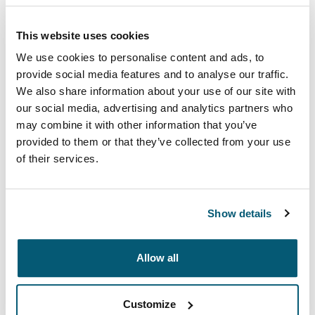
Rückgabebestimmungen
This website uses cookies
Wenn Sie mit Ihrem Kauf nicht vollständig zufrieden
We use cookies to personalise content and ads, to
sind, können Sie das Produkt dort, wo Sie es gekauft
provide social media features and to analyse our traffic.
haben, innerhalb von 30 Tagen ab Kaufdatum gegen
We also share information about your use of our site with
Rückerstattung des Kaufpreises zurückgeben oder
our social media, advertising and analytics partners who
umtauschen.
may combine it with other information that you’ve
provided to them or that they’ve collected from your use
Garantieanträge
of their services.
Case Logic hält sich an alle anwendbaren
europäischen und nationalen Vorschriften und
Bestimmungen bezüglich des Verkaufs von
Show details
Gebrauchsgütern und die damit verbundenen
Garantien. Die vorliegende Garantie beeinträchtigt in
Allow all
keinster Weise etwaige Verbraucherrechte, denen der
mit Case Logic abgeschlossene Kaufvertrag im
jeweiligen Land unterliegt.
Customize