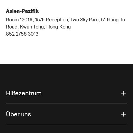
Asien-Pazifik
Room 1201A, 15/F Reception, Two Sky Parc, 51 Hung To
Road, Kwun Tong, Hong Kong
852 2758 3013
Hilfezentrum
Über uns