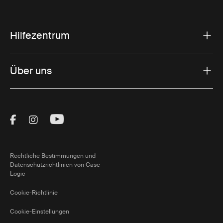
Hilfezentrum
Über uns
Visit Thule on Facebook (external link)
Visit Thule on Instagram (external link)
Visit Thule on Youtube (external lin
Rechtliche Bestimmungen und
Datenschutzrichtlinien von Case
Logic
Cookie-Richtlinie
Cookie-Einstellungen