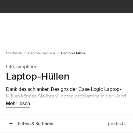
lter
filter
Startseite
/
Laptop-Taschen
/
Laptop-Hüllen
Life, simplified
Laptop-Hüllen
Dank des schlanken Designs der Case Logic Laptop-
Hüllen können Sie Ihren Laptop problemlos in der Hand
tragen oder in einer größeren Tasche verstauen, ohne
Mehr lesen
dass er viel Platz einnimmt.
Filtern & Sortieren
products