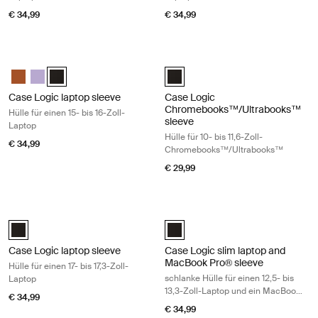
€ 34,99
€ 34,99
Case Logic laptop sleeve Hülle für einen 15- bis 16-Zoll-Laptop Black
Case Logic Chromebooks™/Ultrabook
Case Logic 15-16" Laptop Sleeve Rustic Amber
Case Logic 15-16" Laptop Sleeve Lilac
Case Logic 15-16" Laptop Sleeve Schwarz (selected)
Case Logic 10-11.6" Chromebook
Case Logic laptop sleeve
Case Logic
Chromebooks™/Ultrabooks™
Hülle für einen 15- bis 16-Zoll-
sleeve
Laptop
Hülle für 10- bis 11,6-Zoll-
€ 34,99
Chromebooks™/Ultrabooks™
€ 29,99
Case Logic laptop sleeve Hülle für einen 17- bis 17,3-Zoll-Laptop Black
Case Logic slim laptop and MacBook 
Case Logic 17-17.3" Laptop Sleeve Schwarz (selected)
Case Logic 12.5" - 13.3" Slim La
Case Logic laptop sleeve
Case Logic slim laptop and
MacBook Pro® sleeve
Hülle für einen 17- bis 17,3-Zoll-
schlanke Hülle für einen 12,5- bis
Laptop
13,3-Zoll-Laptop und ein MacBook
€ 34,99
Pro®
€ 34,99