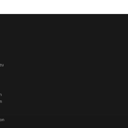
zu
n
en
von