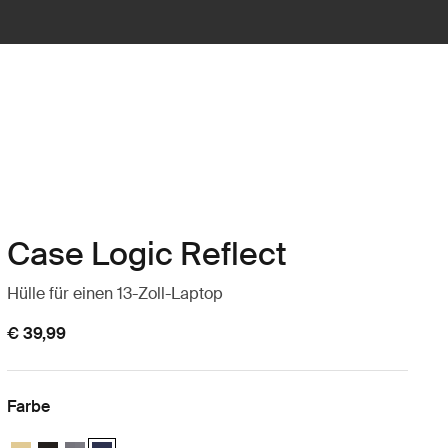
Case Logic Reflect
Hülle für einen 13-Zoll-Laptop
€ 39,99
Farbe
Case Logic Reflect 13" Laptop Sleeve Horizontgelb
Case Logic Reflect 13" Laptop Sleeve Schwarz
Case Logic Reflect 13" Laptop Sleeve Graphit
Case Logic Reflect 13" Laptop Sleeve Dark Blue (selected