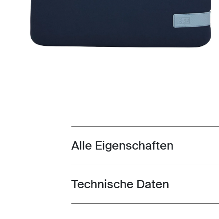
Alle Eigenschaften
Toggle features
Technische Daten
Toggle techspec