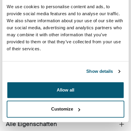
We use cookies to personalise content and ads, to
provide social media features and to analyse our traffic.
We also share information about your use of our site with
our social media, advertising and analytics partners who
may combine it with other information that you’ve
provided to them or that they’ve collected from your use
Die Laptop-Hülle Invigo Eco von Case Logic aus
of their services.
recycelten Materialen verfügt über eine 10 mm dicke
Innenpolsterung – ein umweltfreundlicher Schutz für
Deinen Laptop.
Show details
Allow all
Beschreibung des Produkts
Toggle overview
Customize
Alle Eigenschaften
Toggle features