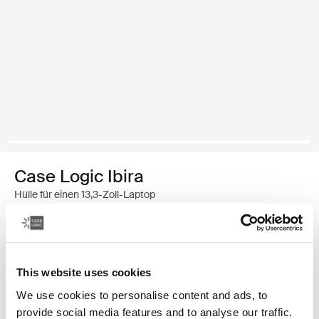
Case Logic Ibira
Hülle für einen 13,3-Zoll-Laptop
€ 24,99
Farbe
This website uses cookies
We use cookies to personalise content and ads, to
Case Logic Ibira Laptop Sleeve Schwarz
Case Logic Ibira Laptop Sleeve Marineblau (selected)
Case Logic Ibira Laptop Sleeve Islay Green
provide social media features and to analyse our traffic.