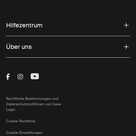
Hilfezentrum
Über uns
Visit Thule on Facebook (external link)
Visit Thule on Instagram (external link)
Visit Thule on Youtube (external lin
Rechtliche Bestimmungen und
Datenschutzrichtlinien von Case
Logic
Cookie-Richtlinie
Cookie-Einstellungen