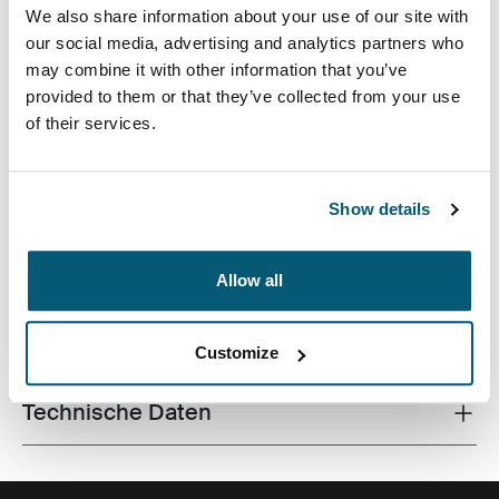
We also share information about your use of our site with
our social media, advertising and analytics partners who
may combine it with other information that you’ve
provided to them or that they’ve collected from your use
of their services.
Aufeinander abgestimmte Gewebe und verspielte
Farbakzente verleihen dieser Laptop-Schutzhülle einen
eleganten Touch.
Show details
Allow all
Alle Eigenschaften
Toggle features
Customize
Technische Daten
Toggle techspec