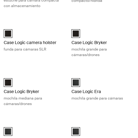
estuche para cámara compacta
compacto/híbrida
con almacenamiento
Case Logic camera holster funda para cámaras SLR Black
Case Logic Bryker mochila grande 
Case Logic SLR camera holster Negro (selected)
Case Logic Bryker Large Camera 
Case Logic camera holster
Case Logic Bryker
funda para cámaras SLR
mochila grande para
cámaras/drones
Case Logic Bryker mochila mediana para cámaras/drones Black
Case Logic Era mochila grande par
Case Logic Bryker Camera/Drone Medium Backpack Negro (selecte
Case Logic Era Large Camera Bac
Case Logic Bryker
Case Logic Era
mochila mediana para
mochila grande para cámaras
cámaras/drones
Case Logic Era mochila mediana para cámaras Obsidian black
Case Logic Era mochila pequeña pa
Case Logic Era Medium Camera Backpack Negro obsidiana (selecte
Case Logic Era Small Camera Bac