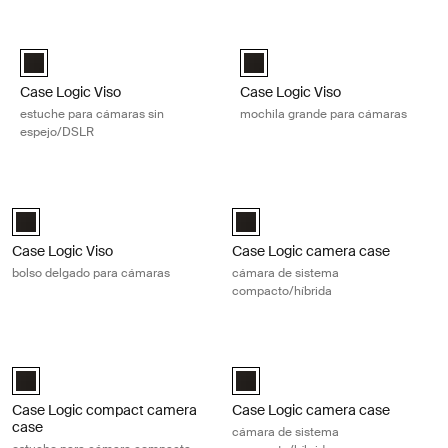
Ir a los resultados
Case Logic Viso estuche para cámaras sin espejo/DSLR Black
Case Logic Viso mochila grande p
DSLR Case Logic Viso o estuche para cámaras sin espejo Negro (s
Case Logic Viso Large Camera B
Case Logic Viso
Case Logic Viso
estuche para cámaras sin
mochila grande para cámaras
espejo/DSLR
Case Logic Viso bolso delgado para cámaras Black
Case Logic camera case cámara de
Case Logic Viso Slim Camera Backpack Negro (selected)
Case Logic Compact System/Hybr
Case Logic Viso
Case Logic camera case
bolso delgado para cámaras
cámara de sistema
compacto/híbrida
Case Logic compact camera case estuche para cámara compacta co
Case Logic camera case cámara de
Case Logic Compact Camera Case with Storage Negro (selected)
Case Logic Compact System/Hybr
Case Logic compact camera
Case Logic camera case
case
cámara de sistema