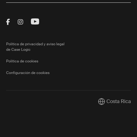
Visit Thule on Facebook (external link)
Visit Thule on Instagram (external link)
Visit Thule on Youtube (external lin
Política de privacidad y aviso legal
de Case Logic
Política de cookies
Configuración de cookies
Costa Rica
Current market/S