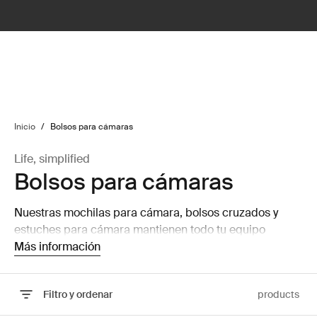
lter
filter
Inicio
/
Bolsos para cámaras
Life, simplified
Bolsos para cámaras
Nuestras mochilas para cámara, bolsos cruzados y
estuches para cámara mantienen todo tu equipo
seguro y protegido para que puedas concentrarte en
Más información
capturar la imagen perfecta.
Filtro y ordenar
products