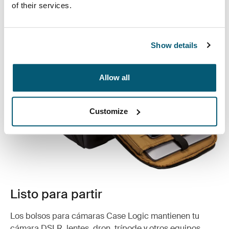
viajes.
of their services.
Show details
Allow all
Customize
Listo para partir
Los bolsos para cámaras Case Logic mantienen tu
cámara DSLR, lentes, dron, trípode y otros equipos