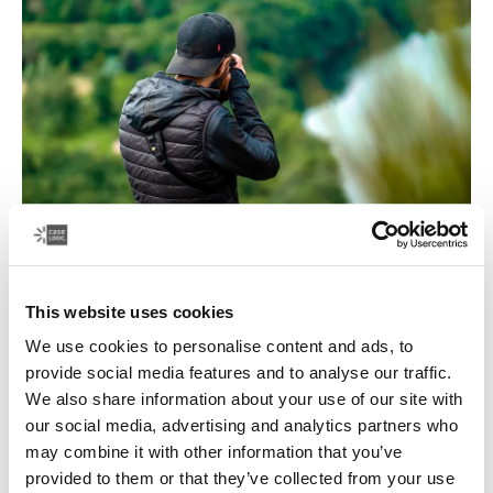
This website uses cookies
Enfócate en el viaje
We use cookies to personalise content and ads, to
La búsqueda de la foto perfecta puede llevarte a todo
provide social media features and to analyse our traffic.
tipo de lugares. Case Logic tiene una variedad de
We also share information about your use of our site with
mochilas para cámaras y lentes, bolsos cruzados para
our social media, advertising and analytics partners who
cámaras y estuches para cámaras, con el objetivo de
may combine it with other information that you’ve
mantener tu equipo fotográfico seguro en todo tipo de
provided to them or that they’ve collected from your use