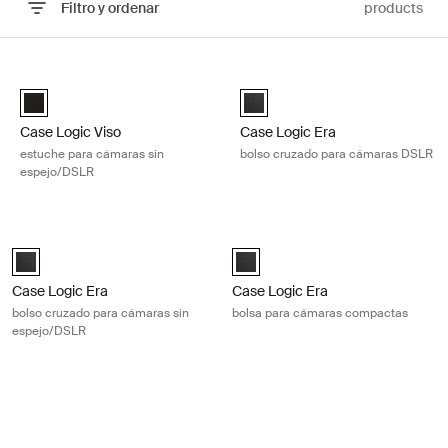
Filtro y ordenar
products
Ir a los resultados
Case Logic Viso estuche para cámaras sin espejo/DSLR Black
Case Logic Era bolso cruzado par
DSLR Case Logic Viso o estuche para cámaras sin espejo Negro (s
Case Logic Era DSLR Shoulder B
Case Logic Viso
Case Logic Era
estuche para cámaras sin
bolso cruzado para cámaras DSLR
espejo/DSLR
Case Logic Era bolso cruzado para cámaras sin espejo/DSLR Obsidian
Case Logic Era bolsa para cámaras
Case Logic Era DSLR/Mirrorless Camera Bag Negro obsidiana (selec
Case Logic Era Camera Pouch Neg
Case Logic Era
Case Logic Era
bolso cruzado para cámaras sin
bolsa para cámaras compactas
espejo/DSLR