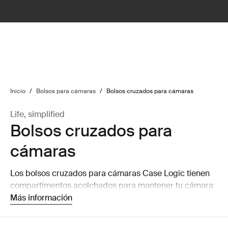
lter
filter
Inicio
/
Bolsos para cámaras
/
Bolsos cruzados para cámaras
Life, simplified
Bolsos cruzados para
cámaras
Los bolsos cruzados para cámaras Case Logic tienen
compartimentos acolchados para mantener tu cámara
segura mientras viajas.
Más información