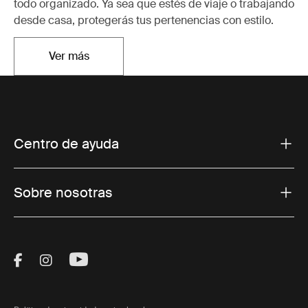
todo organizado. Ya sea que estés de viaje o trabajando
desde casa, protegerás tus pertenencias con estilo.
Ver más
Se abre en una nueva pestaña
Centro de ayuda
Sobre nosotras
Visit Thule on Facebook (external link)
Visit Thule on Instagram (external link)
Visit Thule on Youtube (external lin