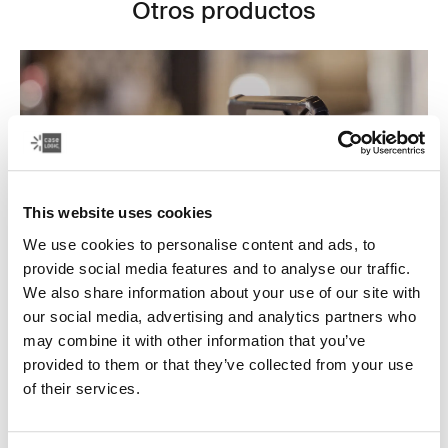
Otros productos
This website uses cookies
We use cookies to personalise content and ads, to
provide social media features and to analyse our traffic.
We also share information about your use of our site with
our social media, advertising and analytics partners who
may combine it with other information that you’ve
Estuches para tabletas
provided to them or that they’ve collected from your use
Protege tu tableta con un estuche para tableta que
of their services.
protege tu dispositivo cuando lo usas o mientras viajas,
y funciona como soporte para tableta.