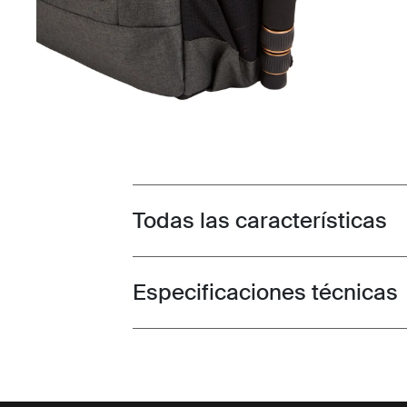
Todas las características
Toggle features
Especificaciones técnicas
Toggle techspec