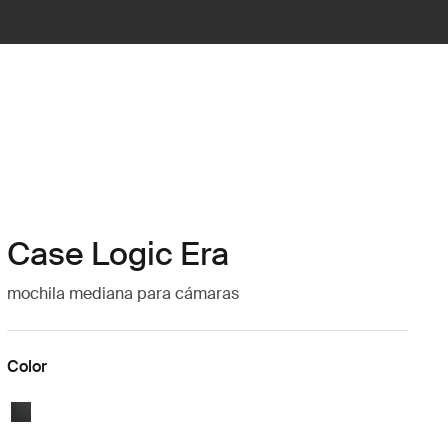
Case Logic Era
mochila mediana para cámaras
Color
Case Logic Era Medium Camera Backpack Negro obsidiana