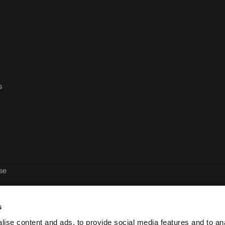
s
ase
s
ise content and ads, to provide social media features and to anal