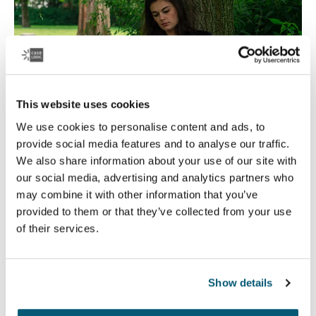
This website uses cookies
We use cookies to personalise content and ads, to
provide social media features and to analyse our traffic.
We also share information about your use of our site with
our social media, advertising and analytics partners who
Case Logic Educación
may combine it with other information that you’ve
provided to them or that they’ve collected from your use
Ya sea que reciban enseñanza presencial o a distancia,
of their services.
Case Logic ofrece productos duraderos en los que los
estudiantes y profesores pueden confiar.
Show details
Leer más
Se abre en una nueva pestaña