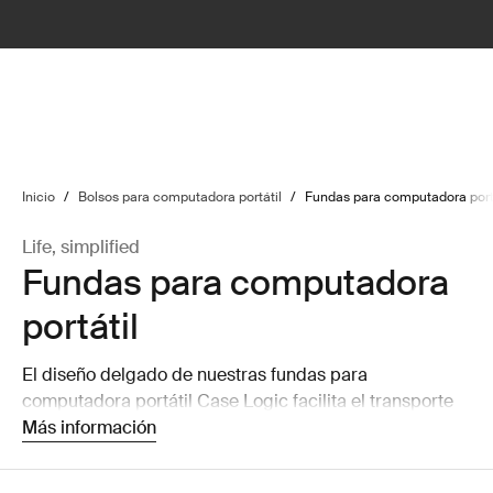
lter
filter
Inicio
/
Bolsos para computadora portátil
/
Fundas para computadora port
Life, simplified
Fundas para computadora
portátil
El diseño delgado de nuestras fundas para
computadora portátil Case Logic facilita el transporte
de tu computadora portátil o la puedes guardas dentro
Más información
de un bolso más grande sin ocupar mucho espacio.