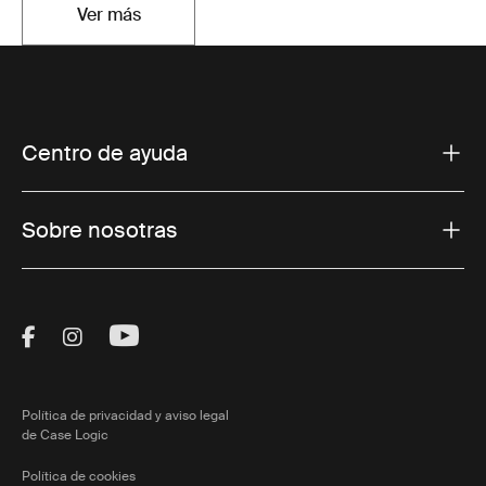
Ver más
Se abre en una nueva pestaña
Centro de ayuda
Sobre nosotras
Visit Thule on Facebook (external link)
Visit Thule on Instagram (external link)
Visit Thule on Youtube (external lin
Política de privacidad y aviso legal
de Case Logic
Política de cookies