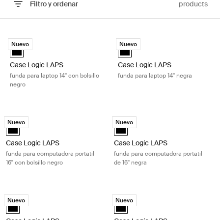
Filtro y ordenar
products
Ir a los resultados
Case Logic LAPS funda para laptop 14'' con bolsillo negro Black
Case Logic LAPS funda para laptop 
Nuevo
Nuevo
Case Logic LAPS laptop sleeve 14'' with pocket Negro (selected)
Case Logic LAPS laptop sleeve 14
Case Logic LAPS
Case Logic LAPS
funda para laptop 14'' con bolsillo
funda para laptop 14'' negra
negro
Case Logic LAPS funda para computadora portátil 16'' con bolsillo negr
Case Logic LAPS funda para computad
Nuevo
Nuevo
Case Logic LAPS laptop sleeve 16'' with pocket Negro (selected)
Case Logic LAPS laptop sleeve 16'
Case Logic LAPS
Case Logic LAPS
funda para computadora portátil
funda para computadora portátil
16'' con bolsillo negro
de 16'' negra
Case Logic LAPS funda para computadora portátil 13'' negra Black
Case Logic LAPS funda para computad
Nuevo
Nuevo
Case Logic LAPS sleeve 13" Negro (selected)
Case Logic LAPS laptop sleeve 17'