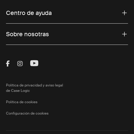
Centro de ayuda
Sobre nosotras
Visit Thule on Facebook (external link)
Visit Thule on Instagram (external link)
Visit Thule on Youtube (external lin
Política de privacidad y aviso legal
de Case Logic
Política de cookies
Configuración de cookies