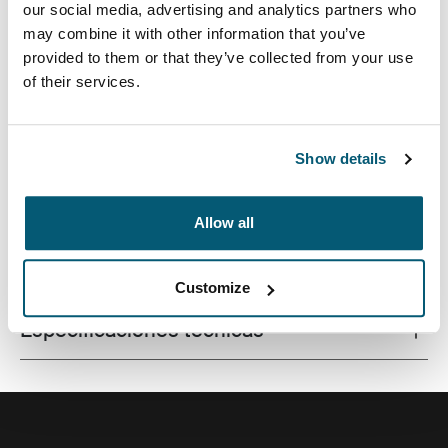
our social media, advertising and analytics partners who
may combine it with other information that you’ve
provided to them or that they’ve collected from your use
of their services.
Funda de calidad para la MacBook® fabricada con una
espuma con memoria que brinda protección de primer
nivel en un diseño estilizado.
Show details
Allow all
Todas las características
Toggle features
Customize
Especificaciones técnicas
Toggle techspec