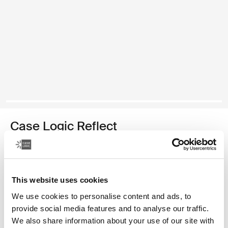
Case Logic Reflect
funda para MacBook® de 14 pulgadas
Color
This website uses cookies
Case Logic Reflect 14" MacBook® Sleeve Gentle Blue (selected)
Case Logic Reflect 14" MacBook® Sleeve Negro
We use cookies to personalise content and ads, to
provide social media features and to analyse our traffic.
We also share information about your use of our site with