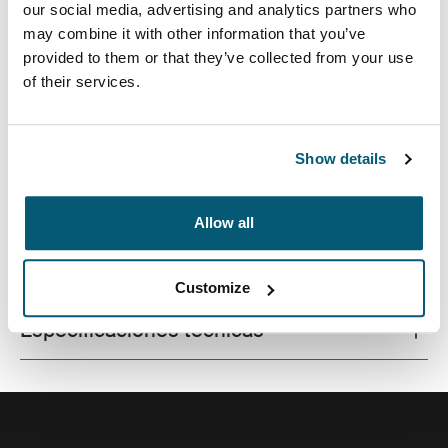
our social media, advertising and analytics partners who
may combine it with other information that you’ve
provided to them or that they’ve collected from your use
of their services.
Funda de calidad para computadoras portátiles
fabricada con una espuma con memoria que brinda
protección de primer nivel en un diseño estilizado.
Show details
Allow all
Todas las características
Toggle features
Customize
Especificaciones técnicas
Toggle techspec