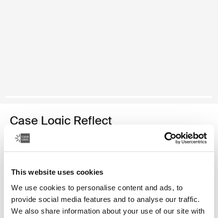
Case Logic Reflect
funda para computadora portátil de 14 pulgadas
Color
This website uses cookies
Case Logic Reflect 14" Laptop Sleeve Púrpura concentrado
Case Logic Reflect 14" Laptop Sleeve Rojo tenue
Case Logic Reflect 14" Laptop Sleeve Boulder Beige
Case Logic Reflect 14" Laptop Sleeve Negro
Case Logic Reflect 14" Laptop Sleeve Pomelo Pink
Case Logic Reflect 14" Laptop Sleeve Grafito (
Case Logic Reflect 14" Laptop Sleeve Dar
We use cookies to personalise content and ads, to
provide social media features and to analyse our traffic.
We also share information about your use of our site with