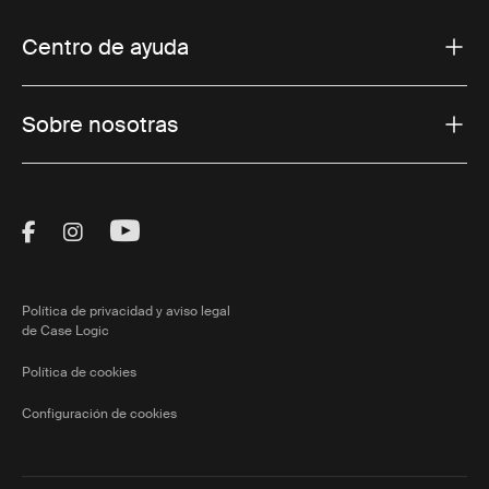
Centro de ayuda
Sobre nosotras
Visit Thule on Facebook (external link)
Visit Thule on Instagram (external link)
Visit Thule on Youtube (external lin
Política de privacidad y aviso legal
de Case Logic
Política de cookies
Configuración de cookies