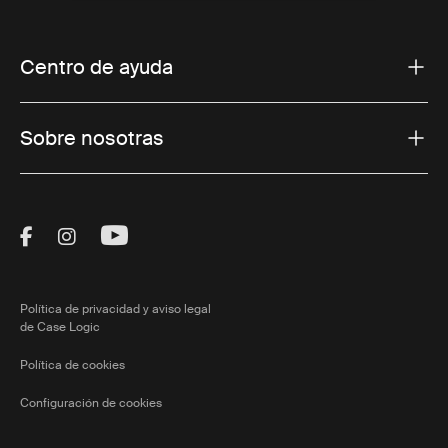
Centro de ayuda
Sobre nosotras
Visit Thule on Facebook (external link)
Visit Thule on Instagram (external link)
Visit Thule on Youtube (external lin
Política de privacidad y aviso legal
de Case Logic
Política de cookies
Configuración de cookies