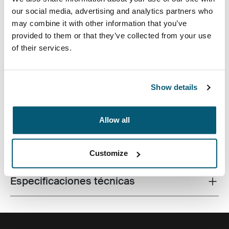
our social media, advertising and analytics partners who
may combine it with other information that you’ve
provided to them or that they’ve collected from your use
of their services.
El diseño contemporáneo y las características
relevantes se combinan para entregar un maletín
elegante que es perfecto para el trabajo y la
universidad.
Show details
Allow all
Todas las características
Toggle features
Customize
Especificaciones técnicas
Toggle techspec