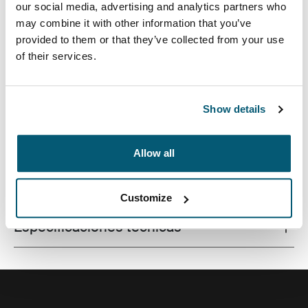
our social media, advertising and analytics partners who
may combine it with other information that you’ve
provided to them or that they’ve collected from your use
of their services.
Funda de calidad para computadoras portátiles
fabricada con una espuma con memoria que brinda
protección de primer nivel en un diseño estilizado.
Show details
Allow all
Todas las características
Toggle features
Customize
Especificaciones técnicas
Toggle techspec