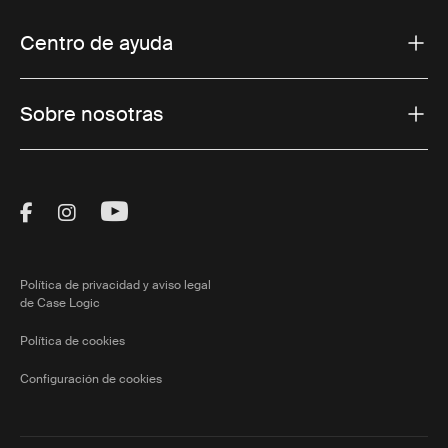
Centro de ayuda
Sobre nosotras
Visit Thule on Facebook (external link)
Visit Thule on Instagram (external link)
Visit Thule on Youtube (external lin
Política de privacidad y aviso legal
de Case Logic
Política de cookies
Configuración de cookies