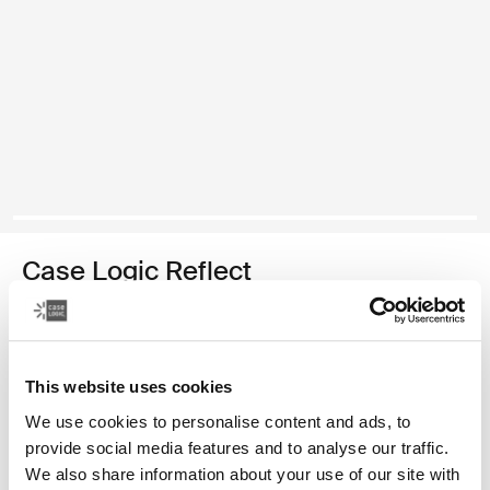
Case Logic Reflect
funda para computadora portátil de 14 pulgadas
Color
This website uses cookies
Case Logic Reflect 14" Laptop Sleeve Púrpura concentrado
Case Logic Reflect 14" Laptop Sleeve Rojo tenue
Case Logic Reflect 14" Laptop Sleeve Boulder Beige
Case Logic Reflect 14" Laptop Sleeve Negro (selected)
Case Logic Reflect 14" Laptop Sleeve Pomelo Pink
Case Logic Reflect 14" Laptop Sleeve Grafito
Case Logic Reflect 14" Laptop Sleeve Dar
We use cookies to personalise content and ads, to
provide social media features and to analyse our traffic.
We also share information about your use of our site with