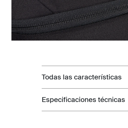
Todas las características
Toggle features
Especificaciones técnicas
Toggle techspec