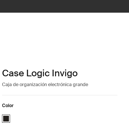
Case Logic Invigo
Caja de organización electrónica grande
Color
Case Logic Invigo electronic case large Negro (selected)