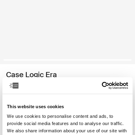
Case Logic Era
mochila pequeña para cámaras
Color
This website uses cookies
Case Logic Era Small Camera Backpack Negro obsidiana (selected
We use cookies to personalise content and ads, to
provide social media features and to analyse our traffic.
We also share information about your use of our site with