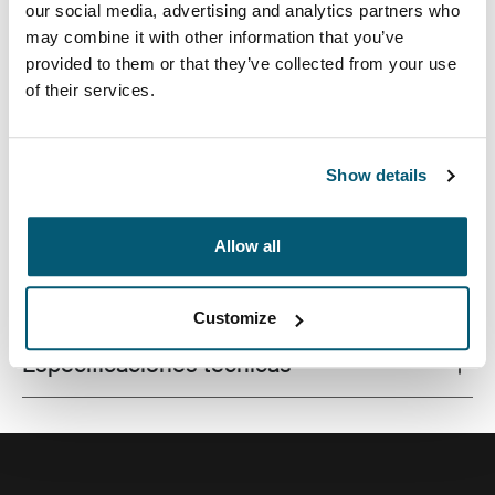
our social media, advertising and analytics partners who
may combine it with other information that you’ve
provided to them or that they’ve collected from your use
of their services.
Mochila compacta para cámara con almacenamiento
totalmente personalizable para cámara o dron más
accesorios.
Show details
Allow all
Todas las características
Toggle features
Customize
Especificaciones técnicas
Toggle techspec