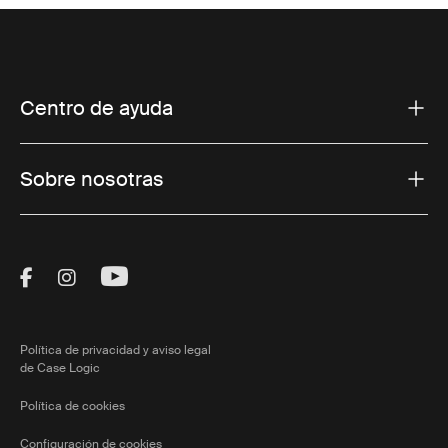
Centro de ayuda
Sobre nosotras
Visit Thule on Facebook (external link)
Visit Thule on Instagram (external link)
Visit Thule on Youtube (external lin
Política de privacidad y aviso legal
de Case Logic
Política de cookies
Configuración de cookies