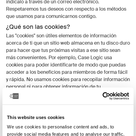
indícalo a través de un correo electrónico.
Respetaremos tus deseos con respecto a los métodos
que usamos para comunicarnos contigo.
¿Qué son las cookies?
Las "cookies" son útiles elementos de información
acerca de ti que un sitio web almacena en tu disco duro
para hacer que tus próximas visitas a ese sitio sean
más convenientes. Por ejemplo, Case Logic usa
cookies para poder identificarte de modo que puedas
acceder a los beneficios para miembros de forma fácil
y rápida. No usamos cookies para recopilar información
personal ni para obtener información de tu
computadora para fines que no están relacionados con
el sitio web o con tu interacción con este.
¿Se aplican estas mismas políticas a sitios
This website uses cookies
que no son de Case Logic a los que puedo
acceder a través de Case Logic?
We use cookies to personalise content and ads, to
provide social media features and to analyse our traffic.
No podemos ser responsables por las prácticas de