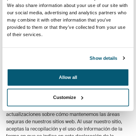
We also share information about your use of our site with
privacidad y seguridad de sitios web que no son de
our social media, advertising and analytics partners who
Case Logic. Notarás que nuestro sitio web puede
may combine it with other information that you’ve
contener vínculos a otros sitios, como los de nuestros
provided to them or that they’ve collected from your use
proveedores de beneficios. Si bien creemos que estos
of their services.
sitios comparten un compromiso similar con la
privacidad y seguridad de los clientes, debes revisar
las políticas de privacidad y seguridad de ese sitio
cuando llegues a él mediante un vínculo.
Show details
¿Cómo actualiza Case Logic su Política de
privacidad y seguridad?
Allow all
Todos los cambios a la Política de privacidad y
seguridad se publicarán en esta página de modo que
Customize
estés siempre al tanto de la información que
recopilamos y cómo la usamos, y de las últimas
actualizaciones sobre cómo mantenemos las áreas
seguras de nuestros sitios web. Al usar nuestro sitio,
aceptas la recopilación y el uso de información de la