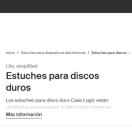
lter
filter
Inicio
/
Estuches para dispositivos electrónicos
/
Estuches para discos du
Life, simplified
Estuches para discos
duros
Los estuches para disco duro Case Logic están
diseñados para proteger tu disco duro contra los
daños.
Más información