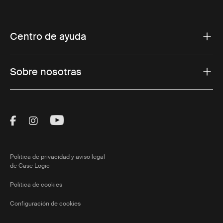
Centro de ayuda
Sobre nosotras
Visit Thule on Facebook (external link)
Visit Thule on Instagram (external link)
Visit Thule on Youtube (external lin
Política de privacidad y aviso legal
de Case Logic
Política de cookies
Configuración de cookies