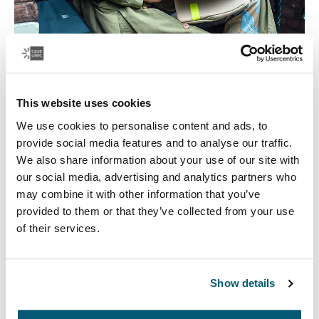
This website uses cookies
We use cookies to personalise content and ads, to
Bolsos para computadora portátil
provide social media features and to analyse our traffic.
We also share information about your use of our site with
Nuestros elegantes y duraderos bolsos para
our social media, advertising and analytics partners who
computadora portátil están diseñados para mantener
may combine it with other information that you’ve
todo organizado. Ya sea que estés de viaje o trabajando
provided to them or that they’ve collected from your use
desde casa, protegerás tus pertenencias con estilo.
of their services.
Ver más
Se abre en una nueva pestaña
Show details