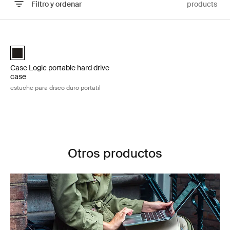
Filtro y ordenar
products
Ir a los resultados
Case Logic portable hard drive case estuche para disco duro portátil 
Case Logic Portable Hard Drive Case Negro (selected)
Case Logic portable hard drive
case
estuche para disco duro portátil
Otros productos