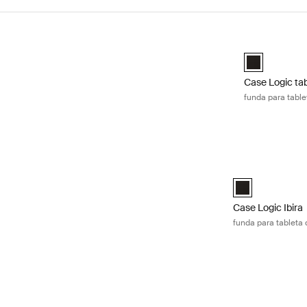
Ir a los resultados
Case Logic tab
Case Logic 9-
Case Logic tab
funda para table
Case Logic Ibira 
Case Logic Ibira
Case Logic Ibira
funda para tableta 