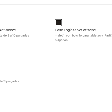
let sleeve funda para tableta de 9 a 10 pulgadas Black
Case Logic tablet attaché maletín co
10" Tablet Sleeve Negro (selected)
Case Logic iPad 10" Tablet Attaché 
let sleeve
Case Logic tablet attaché
ta de 9 a 10 pulgadas
maletín con bolsillo para tabletas y iPad®
pulgadas
funda para tableta de 11 pulgadas Black
 Laptop Sleeve Negro (selected)
de 11 pulgadas