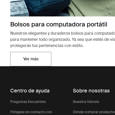
Bolsos para computadora portátil
Nuestros elegantes y duraderos bolsos para computador
para mantener todo organizado. Ya sea que estés de vi
protegerás tus pertenencias con estilo.
Ver más
Se abre en una nueva pestaña
Centro de ayuda
Sobre nosotras
Preguntas frecuentes
Nuestra historia
Póngase en contacto con
Dónde comprar producto