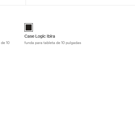
n bolsillo para tabletas y iPad® de 10 pulgadas Black
Case Logic Ibira funda para tableta de 10 pulgadas Black
with Pocket Negro (selected)
Case Logic Ibira 10" Tablet Sleeve Negro (selected)
Case Logic Ibira
 de 10
funda para tableta de 10 pulgadas