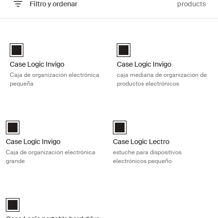
Filtro y ordenar
products
Ir a los resultados
Case Logic Invigo Caja de organización electrónica pequeña Black
Case Logic Invigo caja mediana de
Case Logic Invigo electronic case small Negro (selected)
Case Logic Invigo electronic ca
Case Logic Invigo
Case Logic Invigo
Caja de organización electrónica
caja mediana de organización de
pequeña
productos electrónicos
Case Logic Invigo Caja de organización electrónica grande Black
Case Logic Lectro estuche para dis
Case Logic Invigo electronic case large Negro (selected)
Case Logic Lectro Accessory Case
Case Logic Invigo
Case Logic Lectro
Caja de organización electrónica
estuche para dispositivos
grande
electrónicos pequeño
Case Logic portable hard drive case estuche para disco duro portátil B
Case Logic Portable Hard Drive Case Negro (selected)