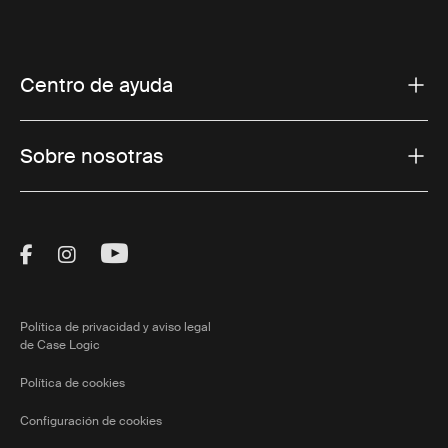
Centro de ayuda
Sobre nosotras
Visit Thule on Facebook (external link)
Visit Thule on Instagram (external link)
Visit Thule on Youtube (external lin
Política de privacidad y aviso legal
de Case Logic
Política de cookies
Configuración de cookies