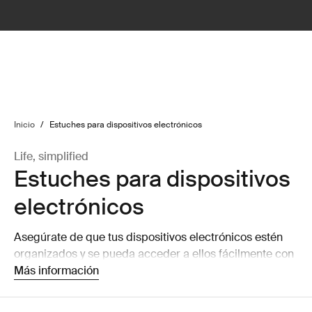
lter
filter
Inicio
/
Estuches para dispositivos electrónicos
Life, simplified
Estuches para dispositivos
electrónicos
Asegúrate de que tus dispositivos electrónicos estén
organizados y se pueda acceder a ellos fácilmente con
nuestras cómodas fundas para CD, organizadores de
Más información
dispositivos electrónicos y estuches para accesorios.