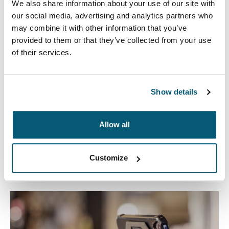
We also share information about your use of our site with
our social media, advertising and analytics partners who
may combine it with other information that you’ve
provided to them or that they’ve collected from your use
Todo tiene un lugar
of their services.
Almacena y protege fácilmente los accesorios de tu
celular y otros artículos en un organizador de
dispositivos electrónicos Case Logic. Nuestros
Show details
estuches para dispositivos electrónicos mantienen los
cables, auriculares y otros dispositivos organizados en
Allow all
un bolso más grande o solos.
Customize
Otros productos