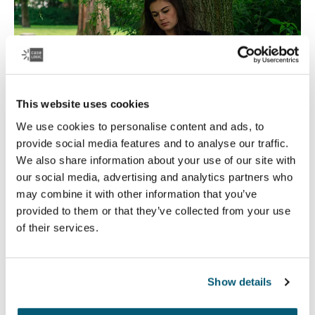
This website uses cookies
We use cookies to personalise content and ads, to
provide social media features and to analyse our traffic.
We also share information about your use of our site with
our social media, advertising and analytics partners who
Case Logic Educación
may combine it with other information that you’ve
provided to them or that they’ve collected from your use
Ya sea que reciban enseñanza presencial o a distancia,
of their services.
Case Logic ofrece productos duraderos en los que los
estudiantes y profesores pueden confiar.
Show details
Leer más
Se abre en una nueva pestaña