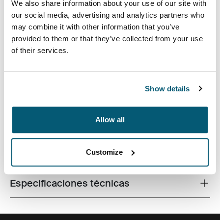
We also share information about your use of our site with
diario. Un compartimento integrado para la
our social media, advertising and analytics partners who
computadora portátil de 15,6 pulgadas, una funda para
may combine it with other information that you’ve
la tableta y un bolsillo interior de almacenaje para
provided to them or that they’ve collected from your use
cables mantienen tus artículos electrónicos al alcance
of their services.
de la mano. El bolsillo frontal de acceso rápido
almacena los artículos más usados mientras que el
panel organizacional mantiene los accesorios
Show details
ordenados, sin importar a dónde lo lleves el día.
Allow all
Customize
Todas las características
Toggle features
Especificaciones técnicas
Toggle techspec