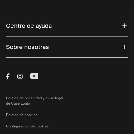
Centro de ayuda
Sobre nosotras
Visit Thule on Facebook (external link)
Visit Thule on Instagram (external link)
Visit Thule on Youtube (external lin
Política de privacidad y aviso legal
de Case Logic
Política de cookies
Configuración de cookies