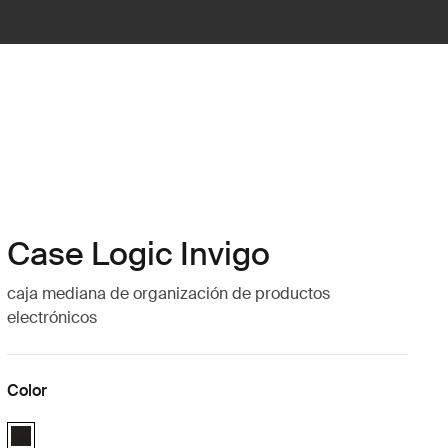
Case Logic Invigo
caja mediana de organización de productos
electrónicos
Color
Case Logic Invigo electronic case medium Negro (selected)