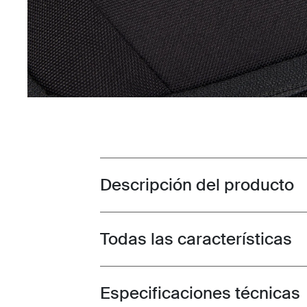
Descripción del producto
Toggle overview
Todas las características
Toggle features
Especificaciones técnicas
Toggle techspec