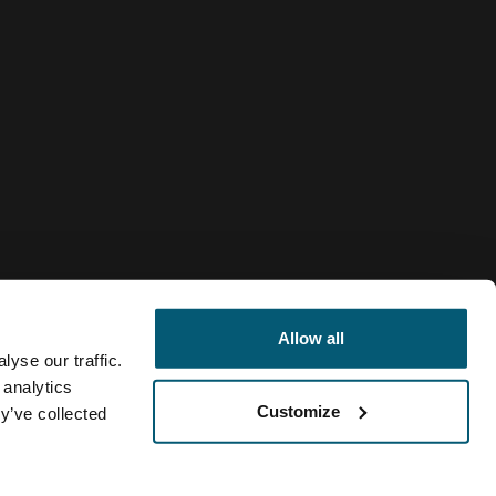
Allow all
yse our traffic.
 analytics
Customize
y’ve collected
Paraguay
Política de cookies
Configuración de cookies
Current market/Sw