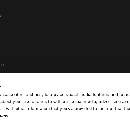
s
ase
s
ise content and ads, to provide social media features and to anal
about your use of our site with our social media, advertising and
t with other information that you’ve provided to them or that the
Política de privacidad y aviso legal de Case Logic
ices.