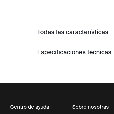
Todas las características
Toggle features
Especificaciones técnicas
Toggle techspec
Centro de ayuda
Sobre nosotras