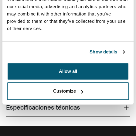
our social media, advertising and analytics partners who
may combine it with other information that you’ve
provided to them or that they’ve collected from your use
of their services.
Un estuche para computadora portátil delgado para
transportar los artículos de trabajo esenciales, perfecto
para el profesional moderno que disfruta de las cosas
simples y con estilo.
Show details
Allow all
Todas las características
Toggle features
Customize
Especificaciones técnicas
Toggle techspec