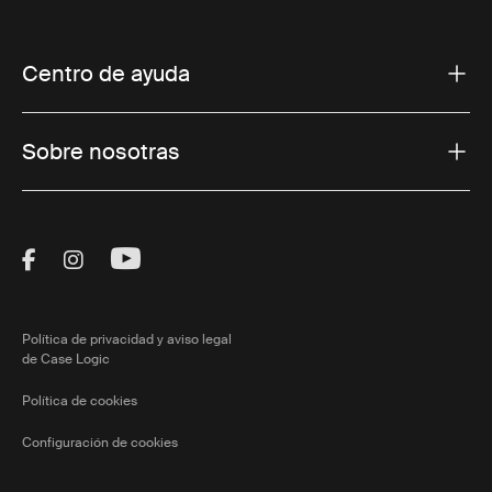
Centro de ayuda
Sobre nosotras
Visit Thule on Facebook (external link)
Visit Thule on Instagram (external link)
Visit Thule on Youtube (external lin
Política de privacidad y aviso legal
de Case Logic
Política de cookies
Configuración de cookies