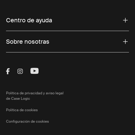
Centro de ayuda
Sobre nosotras
Visit Thule on Facebook (external link)
Visit Thule on Instagram (external link)
Visit Thule on Youtube (external lin
Política de privacidad y aviso legal
de Case Logic
Política de cookies
Configuración de cookies