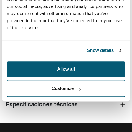
our social media, advertising and analytics partners who
may combine it with other information that you’ve
provided to them or that they’ve collected from your use
of their services.
El diseño contemporáneo y las características
relevantes se combinan para entregar un maletín
elegante que es perfecto para el trabajo y la
universidad.
Show details
Allow all
Todas las características
Toggle features
Customize
Especificaciones técnicas
Toggle techspec