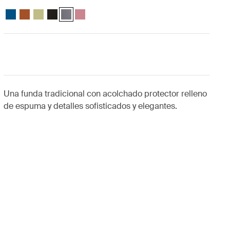
Case Logic 13.3" Laptop and MacBook Sleeve Dark Teal
Case Logic 13.3" Laptop and MacBook Sleeve Rustic Amber
Case Logic 13.3" Laptop and MacBook Sleeve Dill
Case Logic 13.3" Laptop and MacBook Sleeve Negro
Case Logic 13.3" Laptop and MacBook Sleeve Grafito
Case Logic 13.3" Laptop and MacBook Sleeve H
Una funda tradicional con acolchado protector relleno
de espuma y detalles sofisticados y elegantes.