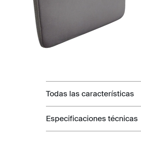
Todas las características
Toggle features
Especificaciones técnicas
Toggle techspec