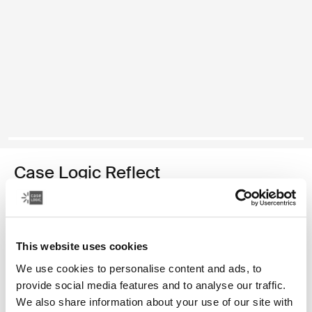
Case Logic Reflect
funda para MacBook® de 13 pulgadas
Color
This website uses cookies
Case Logic Reflect 13" MacBook® Sleeve Púrpura concentrado
Case Logic Reflect 13" MacBook® Sleeve Rojo tenue (selected)
Case Logic Reflect 13" MacBook® Sleeve Negro
We use cookies to personalise content and ads, to
provide social media features and to analyse our traffic.
We also share information about your use of our site with