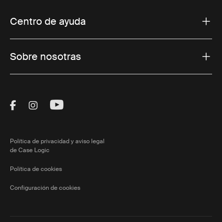
Centro de ayuda
Sobre nosotras
Visit Thule on Facebook (external link)
Visit Thule on Instagram (external link)
Visit Thule on Youtube (external lin
Política de privacidad y aviso legal
de Case Logic
Política de cookies
Configuración de cookies