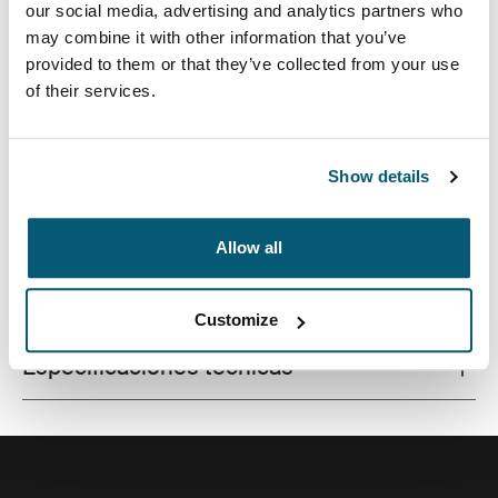
our social media, advertising and analytics partners who
may combine it with other information that you’ve
provided to them or that they’ve collected from your use
of their services.
Funda de calidad para la MacBook® fabricada con una
espuma con memoria que brinda protección de primer
nivel en un diseño estilizado.
Show details
Allow all
Todas las características
Toggle features
Customize
Especificaciones técnicas
Toggle techspec