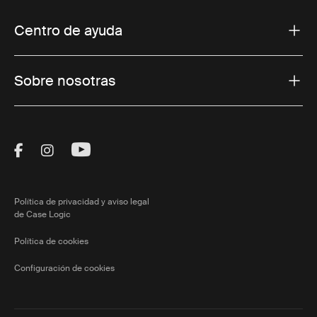
Centro de ayuda
Sobre nosotras
Visit Thule on Facebook (external link)
Visit Thule on Instagram (external link)
Visit Thule on Youtube (external lin
Política de privacidad y aviso legal
de Case Logic
Política de cookies
Configuración de cookies