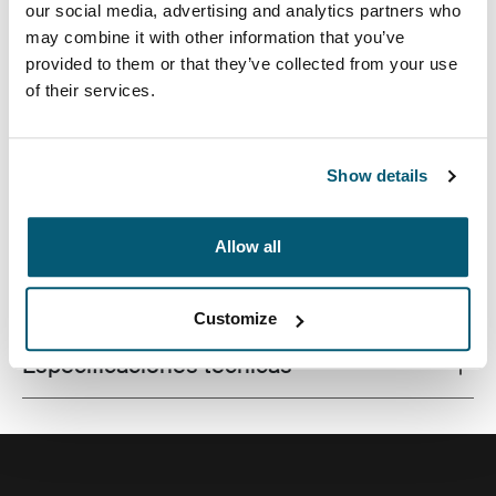
our social media, advertising and analytics partners who
may combine it with other information that you’ve
provided to them or that they’ve collected from your use
of their services.
Funda de calidad para computadoras portátiles
fabricada con una espuma con memoria que brinda
protección de primer nivel en un diseño estilizado.
Show details
Allow all
Todas las características
Toggle features
Customize
Especificaciones técnicas
Toggle techspec