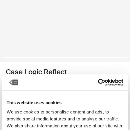
Case Logic Reflect
funda para computadora portátil de 14 pulgadas
Color
This website uses cookies
Case Logic Reflect 14" Laptop Sleeve Púrpura concentrado
Case Logic Reflect 14" Laptop Sleeve Rojo tenue
Case Logic Reflect 14" Laptop Sleeve Boulder Beige
Case Logic Reflect 14" Laptop Sleeve Negro
Case Logic Reflect 14" Laptop Sleeve Pomelo Pink
Case Logic Reflect 14" Laptop Sleeve Grafito
Case Logic Reflect 14" Laptop Sleeve Dark
We use cookies to personalise content and ads, to
provide social media features and to analyse our traffic.
We also share information about your use of our site with