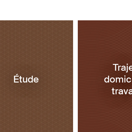
Traj
Étude
domici
trava