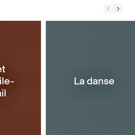
et
le-
La danse
il