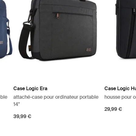
Case Logic Era
Case Logic H
able
attaché-case pour ordinateur portable
housse pour or
14"
29,99 €
39,99 €