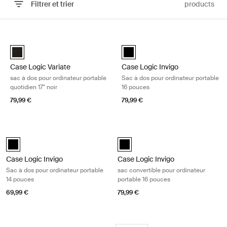
Filtrer et trier
products
Passer aux résultats
Case Logic Variate sac à dos pour ordinateur portable quotidien 17" no
Case Logic Invigo Sac à dos pour o
Case Logic Variate everyday laptop backpack 17" Noir (selected)
Case Logic Invigo backpack 16" N
Case Logic Variate
Case Logic Invigo
sac à dos pour ordinateur portable
Sac à dos pour ordinateur portable
quotidien 17" noir
16 pouces
79,99 €
79,99 €
Case Logic Invigo Sac à dos pour ordinateur portable 14 pouces Black
Case Logic Invigo sac convertible p
Case Logic Invigo backpack 14" Noir (selected)
Case Logic Invigo convertible tote
Case Logic Invigo
Case Logic Invigo
Sac à dos pour ordinateur portable
sac convertible pour ordinateur
14 pouces
portable 16 pouces
69,99 €
79,99 €
Case Logic Jaunt sac à dos pour ordinateur portable 16" Black
Case Logic Jaunt sac à dos pour or