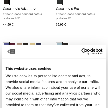
Case Logic Advantage
Case Logic Era
attaché-case pour ordinateur
attaché-case pour ordinateur
portable 17,3"
portable 14"
44,99 €
39,99 €
Case Logic Reflect housse pour ordinateur portable 14" Concentrated 
Case Logic Reflect housse pour Ma
Case Logic Reflect 14" Laptop Sleeve Pourpre concentré (selected)
Case Logic Reflect 14" Laptop Sleeve Rouge nuancé
Case Logic Reflect 14" Laptop Sleeve Boulder Beige
Case Logic Reflect 14" Laptop Sleeve Noir
Case Logic Reflect 14" Laptop Sleeve Jaune clair
Case Logic Reflect 14" Laptop Sleeve Dark Blu
Case Logic Reflect 14" MacBook® 
Case Logic Reflect 14" MacB
Case Logic Reflect
Case Logic Reflect
housse pour ordinateur portable 14"
housse pour MacBook® 14"
39,99 €
39,99 €
This website uses cookies
We use cookies to personalise content and ads, to
Case Logic Reflect housse pour ordinateur portable 14" Nuanced red
Case Logic Reflect housse pour Ma
provide social media features and to analyse our traffic.
Case Logic Reflect 14" Laptop Sleeve Pourpre concentré
Case Logic Reflect 14" Laptop Sleeve Rouge nuancé (selected)
Case Logic Reflect 14" Laptop Sleeve Boulder Beige
Case Logic Reflect 14" Laptop Sleeve Noir
Case Logic Reflect 14" Laptop Sleeve Jaune clair
Case Logic Reflect 14" Laptop Sleeve Dark Blu
Case Logic Reflect 14" MacBook®
Case Logic Reflect 14" MacBo
We also share information about your use of our site with
Case Logic Reflect
Case Logic Reflect
our social media, advertising and analytics partners who
housse pour ordinateur portable 14"
housse pour MacBook® 14"
may combine it with other information that you’ve
39,99 €
39,99 €
provided to them or that they’ve collected from your use