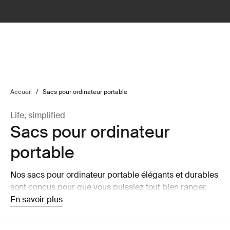
lter
filter
Accueil
/
Sacs pour ordinateur portable
Life, simplified
Sacs pour ordinateur
portable
Nos sacs pour ordinateur portable élégants et durables
sont conçus pour que vous puissiez tout bien ranger.
Que vous soyez dans les transports en commun ou en
En savoir plus
télétravail, protégez vos affaires avec style.