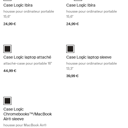
Case Logic Ibira
Case Logic Ibira
housse pour ordinateur portable
housse pour ordinateur portable
15,6"
15,6"
24,99 €
24,99 €
Case Logic laptop attaché attaché-case pour portable 16" Black
Case Logic laptop sleeve housse pou
Case Logic 16" Laptop Attaché Noir (selected)
Case Logic 13.3" laptop sleeve Noi
Case Logic laptop attaché
Case Logic laptop sleeve
attaché-case pour portable 16"
housse pour ordinateur portable
13,3"
44,99 €
39,99 €
Case Logic Chromebooks™/MacBook Air® sleeve housse pour MacBook
Case Logic 11.6" Chromebook™/11" MacBook Air® Sleeve Noir (select
Case Logic
Chromebooks™/MacBook
Air® sleeve
housse pour MacBook Air®