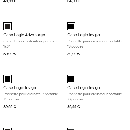
49,99 €
34,99 €
Case Logic Advantage mallette pour ordinateur portable 17,3" Noir
Case Logic Invigo Pochette pour ord
Case Logic Advantage 17.3" Laptop Briefcase Noir (selected)
black (selected)
Case Logic Advantage
Case Logic Invigo
mallette pour ordinateur portable
Pochette pour ordinateur portable
17,3"
13 pouces
59,99 €
39,99 €
Case Logic Invigo Pochette pour ordinateur portable 14 pouces Black
Case Logic Invigo Pochette pour ord
black (selected)
black (selected)
Case Logic Invigo
Case Logic Invigo
Pochette pour ordinateur portable
Pochette pour ordinateur portable
14 pouces
16 pouces
39,99 €
39,99 €
Case Logic Advantage attaché-case pour ordinateur portable 17,3" Bla
Case Logic Era attaché-case pour or
Case Logic Advantage 17.3" Attaché Noir (selected)
Case Logic Era 14" Laptop Attaché