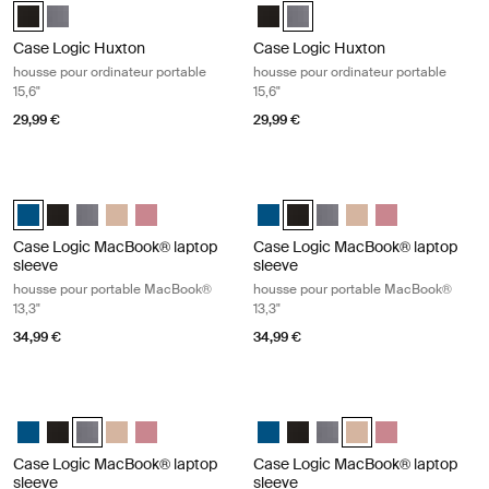
Case Logic Huxton 15.6" Laptop Sleeve Noir (selected)
Case Logic Huxton 15.6" Laptop Sleeve Grahite
Case Logic Huxton 15.6" Laptop S
Case Logic Huxton 15.6" Lapt
Case Logic Huxton
Case Logic Huxton
housse pour ordinateur portable
housse pour ordinateur portable
15,6"
15,6"
29,99 €
29,99 €
Case Logic MacBook® laptop sleeve housse pour portable MacBook® 13
Case Logic MacBook® laptop sleeve
Case Logic 13.3" Laptop and MacBook Sleeve Dark Teal (selected)
Case Logic 13.3" Laptop and MacBook Sleeve Noir
Case Logic 13.3" Laptop and MacBook Sleeve Grahite
Case Logic 13.3" Laptop and MacBook Sleeve Beige fron
Case Logic 13.3" Laptop and MacBook Sleeve Heat
Case Logic 13.3" Laptop and Mac
Case Logic 13.3" Laptop and 
Case Logic 13.3" Laptop
Case Logic 13.3" Lap
Case Logic 13.3
Case Logic MacBook® laptop
Case Logic MacBook® laptop
sleeve
sleeve
housse pour portable MacBook®
housse pour portable MacBook®
13,3"
13,3"
34,99 €
34,99 €
Case Logic MacBook® laptop sleeve housse pour portable MacBook® 1
Case Logic MacBook® laptop sleeve 
Case Logic 13.3" Laptop and MacBook Sleeve Dark Teal
Case Logic 13.3" Laptop and MacBook Sleeve Noir
Case Logic 13.3" Laptop and MacBook Sleeve Grahite (selec
Case Logic 13.3" Laptop and MacBook Sleeve Beige fron
Case Logic 13.3" Laptop and MacBook Sleeve Heat
Case Logic 13.3" Laptop and Mac
Case Logic 13.3" Laptop and
Case Logic 13.3" Laptop
Case Logic 13.3" Lap
Case Logic 13.3
Case Logic MacBook® laptop
Case Logic MacBook® laptop
sleeve
sleeve