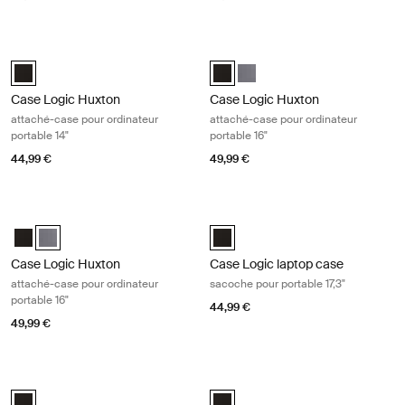
Case Logic Huxton attaché-case pour ordinateur portable 14" Black
Case Logic Huxton attaché-case pou
Case Logic Huxton 14" Laptop Attaché Noir (selected)
Case Logic Huxton 16" Laptop Att
Case Logic Huxton 16" Lapto
Case Logic Huxton
Case Logic Huxton
attaché-case pour ordinateur
attaché-case pour ordinateur
portable 14"
portable 16"
44,99 €
49,99 €
Case Logic Huxton attaché-case pour ordinateur portable 16" Graphite
Case Logic laptop case sacoche pour
Case Logic Huxton 16" Laptop Attaché Noir
Case Logic Huxton 16" Laptop Attaché Grahite (selected)
Case Logic 17.3" Laptop Case Noir
Case Logic Huxton
Case Logic laptop case
attaché-case pour ordinateur
sacoche pour portable 17,3"
portable 16"
44,99 €
49,99 €
Case Logic laptop/tablet case étui pour tablette et portable 17" Black
Case Logic laptop case sacoche pour
Case Logic 17" Laptop and Tablet Case Noir (selected)
Case Logic 16” Top Loading Lapto