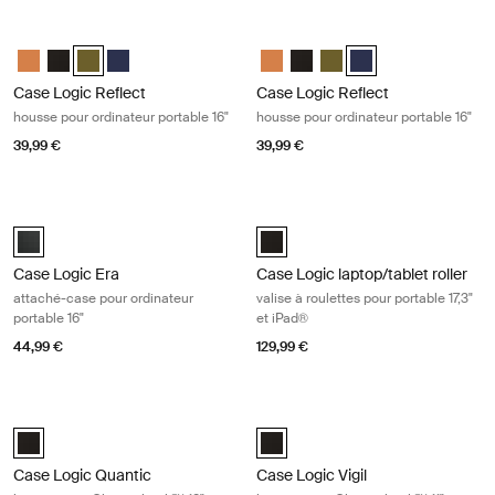
Case Logic Reflect housse pour ordinateur portable 16" Capulet olive/gr
Case Logic Reflect housse pour ordi
Case Logic Reflect 16" Laptop Sleeve Luscious Orange
Case Logic Reflect 16" Laptop Sleeve Noir
Case Logic Reflect 16" Laptop Sleeve Capulet Olive/Green Ol
Case Logic Reflect 16" Laptop Sleeve Dark Blue
Case Logic Reflect 16" Laptop Sl
Case Logic Reflect 16" Lapto
Case Logic Reflect 16" L
Case Logic Reflect 1
Case Logic Reflect
Case Logic Reflect
housse pour ordinateur portable 16"
housse pour ordinateur portable 16"
39,99 €
39,99 €
Case Logic Era attaché-case pour ordinateur portable 16" Obsidian bla
Case Logic laptop/tablet roller valise
Case Logic Era 16" Laptop Attaché Noir obsidienne (selected)
Case Logic 17.3" Laptop and iPad® 
Case Logic Era
Case Logic laptop/tablet roller
attaché-case pour ordinateur
valise à roulettes pour portable 17,3"
portable 16"
et iPad®
44,99 €
129,99 €
Case Logic Quantic housse pour Chromebook™ 12" Black
Case Logic Vigil housse pour Chrom
Case Logic Quantic 12" Chromebook™ Sleeve Noir (selected)
Case Logic Vigil 11" Chromebook™
Case Logic Quantic
Case Logic Vigil