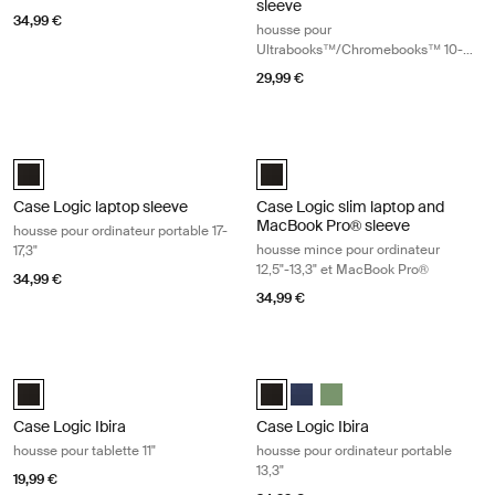
sleeve
34,99 €
housse pour
Ultrabooks™/Chromebooks™ 10-
11,6"
29,99 €
Case Logic laptop sleeve housse pour ordinateur portable 17-17,3" Black
Case Logic slim laptop and MacBook
Case Logic 17-17.3" Laptop Sleeve Noir (selected)
Case Logic 12.5" - 13.3" Slim Lap
Case Logic laptop sleeve
Case Logic slim laptop and
MacBook Pro® sleeve
housse pour ordinateur portable 17-
housse mince pour ordinateur
17,3"
12,5"-13,3" et MacBook Pro®
34,99 €
34,99 €
Case Logic Ibira housse pour tablette 11" Black
Case Logic Ibira housse pour ordinat
Case Logic Ibira Laptop Sleeve Noir (selected)
Case Logic Ibira Laptop Sleeve No
Case Logic Ibira Laptop Slee
Case Logic Ibira Laptop 
Case Logic Ibira
Case Logic Ibira
housse pour tablette 11"
housse pour ordinateur portable
13,3"
19,99 €