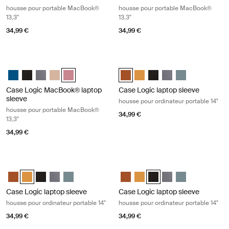
housse pour portable MacBook®
housse pour portable MacBook®
13,3"
13,3"
34,99 €
34,99 €
Case Logic MacBook® laptop sleeve housse pour portable MacBook® 1
Case Logic laptop sleeve housse pou
Case Logic 13.3" Laptop and MacBook Sleeve Dark Teal
Case Logic 13.3" Laptop and MacBook Sleeve Noir
Case Logic 13.3" Laptop and MacBook Sleeve Grahite
Case Logic 13.3" Laptop and MacBook Sleeve Beige fron
Case Logic 13.3" Laptop and MacBook Sleeve Heathe
Case Logic 14" laptop sleeve Rust
Case Logic 14" laptop sleeve
Case Logic 14" laptop sle
Case Logic 14" lapto
Case Logic 14" l
Case Logic MacBook® laptop
Case Logic laptop sleeve
sleeve
housse pour ordinateur portable 14"
housse pour portable MacBook®
34,99 €
13,3"
34,99 €
Case Logic laptop sleeve housse pour ordinateur portable 14" Buckthor
Case Logic laptop sleeve housse pou
Case Logic 14" laptop sleeve Rustic Amber
Case Logic 14" laptop sleeve Buckthorn (selected)
Case Logic 14" laptop sleeve Noir
Case Logic 14" laptop sleeve Grahite
Case Logic 14" laptop sleeve Arona Blue
Case Logic 14" laptop sleeve Rus
Case Logic 14" laptop sleeve
Case Logic 14" laptop sle
Case Logic 14" lapto
Case Logic 14" l
Case Logic laptop sleeve
Case Logic laptop sleeve
housse pour ordinateur portable 14"
housse pour ordinateur portable 14"
34,99 €
34,99 €