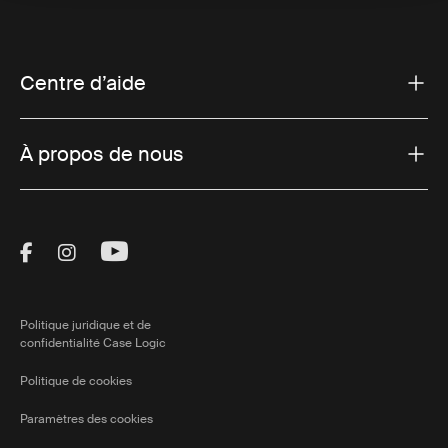
Centre d’aide
À propos de nous
Visit Thule on Facebook (external link)
Visit Thule on Instagram (external link)
Visit Thule on Youtube (external lin
Politique juridique et de
confidentialité Case Logic
Politique de cookies
Paramètres des cookies