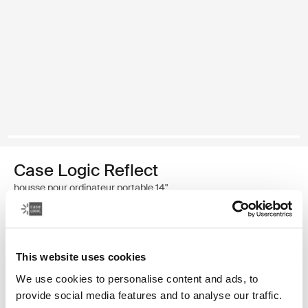
Case Logic Reflect
housse pour ordinateur portable 14"
39,99 €
This website uses cookies
Couleur
We use cookies to personalise content and ads, to
Case Logic Reflect 14" Laptop Sleeve Pourpre concentré
Case Logic Reflect 14" Laptop Sleeve Rouge nuancé
Case Logic Reflect 14" Laptop Sleeve Boulder Beige (select
Case Logic Reflect 14" Laptop Sleeve Noir
Case Logic Reflect 14" Laptop Sleeve Jaune clair
Case Logic Reflect 14" Laptop Sleeve Dark Bl
provide social media features and to analyse our traffic.