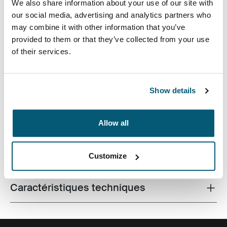
We also share information about your use of our site with
our social media, advertising and analytics partners who
may combine it with other information that you’ve
provided to them or that they’ve collected from your use
of their services.
Housse pour ordinateur portable en mousse à mémoire
de forme pour une protection de premier ordre dans un
Show details
format extraplat.
Allow all
Toutes les caractéristiques
Customize
Toggle features
Caractéristiques techniques
Toggle techspec