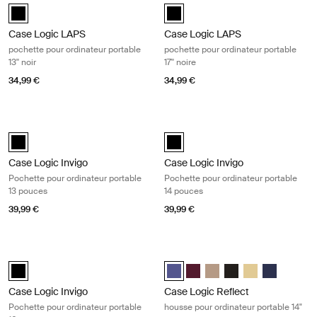
Case Logic LAPS sleeve 13" Noir (selected)
Case Logic LAPS laptop sleeve 17''
Case Logic LAPS
Case Logic LAPS
pochette pour ordinateur portable
pochette pour ordinateur portable
13'' noir
17'' noire
34,99 €
34,99 €
Case Logic Invigo Pochette pour ordinateur portable 13 pouces Black
Case Logic Invigo Pochette pour ord
black (selected)
black (selected)
Case Logic Invigo
Case Logic Invigo
Pochette pour ordinateur portable
Pochette pour ordinateur portable
13 pouces
14 pouces
39,99 €
39,99 €
Case Logic Invigo Pochette pour ordinateur portable 16 pouces Black
Case Logic Reflect housse pour ordi
black (selected)
Case Logic Reflect 14" Laptop Sl
Case Logic Reflect 14" Lapt
Case Logic Reflect 14" L
Case Logic Reflect 1
Case Logic Refle
Case Logic R
Case Logic Invigo
Case Logic Reflect
Pochette pour ordinateur portable
housse pour ordinateur portable 14"