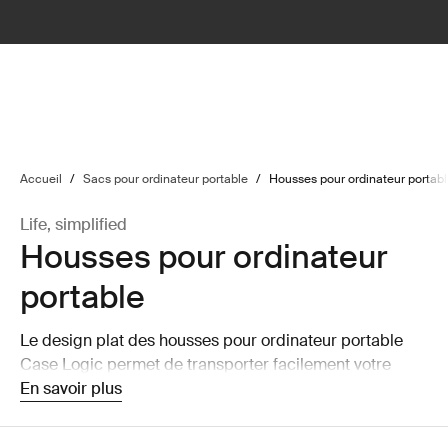
lter
filter
Accueil
/
Sacs pour ordinateur portable
/
Housses pour ordinateur portab
Life, simplified
Housses pour ordinateur
portable
Le design plat des housses pour ordinateur portable
Case Logic permet de transporter facilement votre
ordinateur portable seul ou de la ranger dans un sac
En savoir plus
plus grand sans que cela prenne une place démesurée.