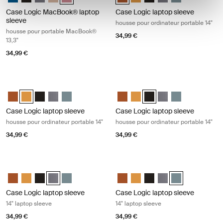
Case Logic MacBook® laptop
Case Logic laptop sleeve
sleeve
housse pour ordinateur portable 14"
housse pour portable MacBook®
34,99 €
13,3"
34,99 €
Case Logic laptop sleeve housse pour ordinateur portable 14" Buckthor
Case Logic laptop sleeve housse pou
Case Logic 14" laptop sleeve Rustic Amber
Case Logic 14" laptop sleeve Buckthorn (selected)
Case Logic 14" laptop sleeve Noir
Case Logic 14" laptop sleeve Grahite
Case Logic 14" laptop sleeve Arona Blue
Case Logic 14" laptop sleeve Rus
Case Logic 14" laptop sleeve
Case Logic 14" laptop sle
Case Logic 14" lapto
Case Logic 14" l
Case Logic laptop sleeve
Case Logic laptop sleeve
housse pour ordinateur portable 14"
housse pour ordinateur portable 14"
34,99 €
34,99 €
Case Logic laptop sleeve 14" laptop sleeve Graphite
Case Logic laptop sleeve 14" laptop 
Case Logic 14" laptop sleeve Rustic Amber
Case Logic 14" laptop sleeve Buckthorn
Case Logic 14" laptop sleeve Noir
Case Logic 14" laptop sleeve Grahite (selected)
Case Logic 14" laptop sleeve Arona Blue
Case Logic 14" laptop sleeve Rus
Case Logic 14" laptop sleeve
Case Logic 14" laptop sle
Case Logic 14" lapto
Case Logic 14" l
Case Logic laptop sleeve
Case Logic laptop sleeve
14" laptop sleeve
14" laptop sleeve
34,99 €
34,99 €