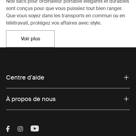
Nos sacs pour ordinateur portable élégants et durables
sont conçus pour que vous puissiez tout bien ranger.
Que vous soyez dans les transports en commun ou en
télétravail, protégez vos affaires avec style.
Voir plus
S'ouvre dans un nouvel onglet
Centre d’aide
À propos de nous
Visit Thule on Facebook (external link)
Visit Thule on Instagram (external link)
Visit Thule on Youtube (external lin