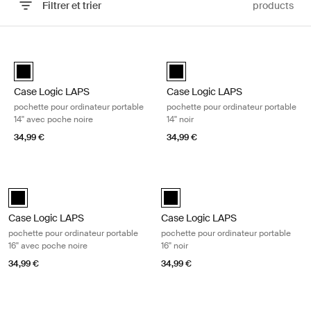
Filtrer et trier
products
Passer aux résultats
Case Logic LAPS pochette pour ordinateur portable 14'' avec poche no
Case Logic LAPS pochette pour ordi
Case Logic LAPS laptop sleeve 14'' with pocket Noir (selected)
Case Logic LAPS laptop sleeve 14
Case Logic LAPS
Case Logic LAPS
pochette pour ordinateur portable
pochette pour ordinateur portable
14'' avec poche noire
14'' noir
34,99 €
34,99 €
Case Logic LAPS pochette pour ordinateur portable 16'' avec poche noi
Case Logic LAPS pochette pour ordina
Case Logic LAPS laptop sleeve 16'' with pocket Noir (selected)
Case Logic LAPS laptop sleeve 16''
Case Logic LAPS
Case Logic LAPS
pochette pour ordinateur portable
pochette pour ordinateur portable
16'' avec poche noire
16'' noir
34,99 €
34,99 €
Case Logic LAPS pochette pour ordinateur portable 13'' noir Black
Case Logic LAPS pochette pour ordina