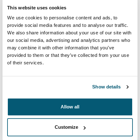
This website uses cookies
Politique de retour
We use cookies to personalise content and ads, to
provide social media features and to analyse our traffic.
Si vous n'êtes pas entièrement satisfait de votre achat,
We also share information about your use of our site with
vous pouvez le retourner dans le point de vente
our social media, advertising and analytics partners who
d'origine dans un délai de 30 jours à compter de la
may combine it with other information that you’ve
date d'achat, en vue d'un remboursement ou d'un
provided to them or that they’ve collected from your use
échange.
of their services.
Réclamations dans le cadre de la garantie de
qualité
Show details
Case Logic respecte l'ensemble des réglementations
européennes et nationales en matière de vente de
biens de consommation et de garanties associées. La
Allow all
présente Garantie de qualité n'affecte aucunement vos
droits en tant que consommateur en vertu de la
Customize
législation nationale applicable au contrat de vente que
vous avez conclu avec Case Logic.