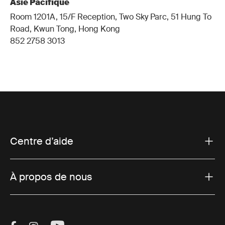
Asie Pacifique
Room 1201A, 15/F Reception, Two Sky Parc, 51 Hung To
Road, Kwun Tong, Hong Kong
852 2758 3013
Centre d’aide
À propos de nous