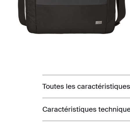
Toutes les caractéristique
Toggle features
Caractéristiques techniqu
Toggle techspec