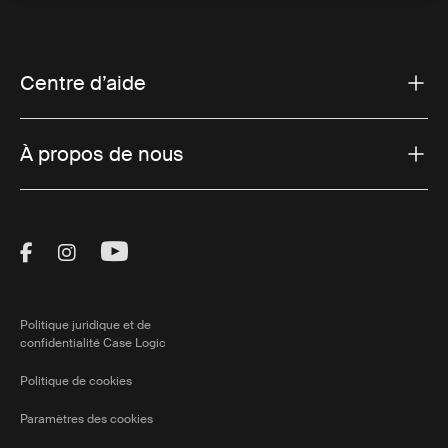
Centre d’aide
À propos de nous
Visit Thule on Facebook (external link)
Visit Thule on Instagram (external link)
Visit Thule on Youtube (external lin
Politique juridique et de
confidentialité Case Logic
Politique de cookies
Paramètres des cookies