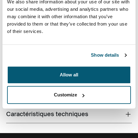
We also share information about your use of our site with
our social media, advertising and analytics partners who
may combine it with other information that you’ve
provided to them or that they’ve collected from your use
of their services.
Une mallette élégante, au design contemporain et avec
de nombreuses fonctionnalités pour emporter votre
Show details
ordinateur portable au travail comme en cours.
Allow all
Toutes les caractéristiques
Customize
Toggle features
Caractéristiques techniques
Toggle techspec