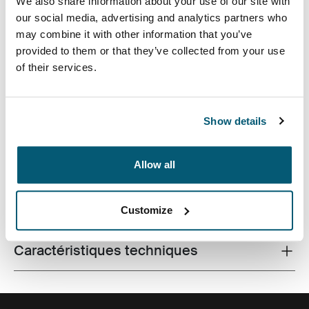
We also share information about your use of our site with
our social media, advertising and analytics partners who
may combine it with other information that you’ve
provided to them or that they’ve collected from your use
of their services.
Sac d'ordinateur compact avec options de rangement
Show details
intelligentes pour le professionnel moderne.
Allow all
Toutes les caractéristiques
Toggle features
Customize
Caractéristiques techniques
Toggle techspec