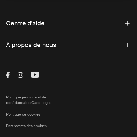
Centre d’aide
À propos de nous
Visit Thule on Facebook (external link)
Visit Thule on Instagram (external link)
Visit Thule on Youtube (external lin
Politique juridique et de
confidentialité Case Logic
Politique de cookies
Paramètres des cookies