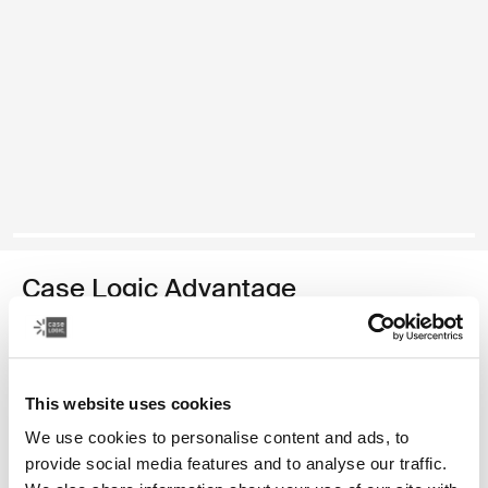
Case Logic Advantage
attaché-case pour ordinateur portable 11,6"
29,99 €
This website uses cookies
Couleur
We use cookies to personalise content and ads, to
provide social media features and to analyse our traffic.
Case Logic Advantage 11.6" Attaché Noir (selected)